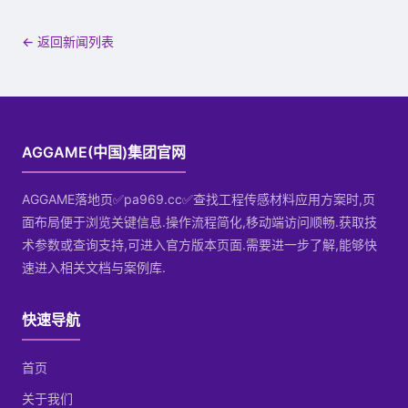
← 返回新闻列表
AGGAME(中国)集团官网
AGGAME落地页✅pa969.cc✅查找工程传感材料应用方案时,页
面布局便于浏览关键信息.操作流程简化,移动端访问顺畅.获取技
术参数或查询支持,可进入官方版本页面.需要进一步了解,能够快
速进入相关文档与案例库.
快速导航
首页
关于我们