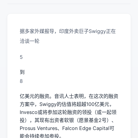
据多家外媒报导，印度外卖巨子Swiggy正在
洽谈一轮
5
到
8
亿美元的融资。音讯人士表明，在这次的融资
方案中，Swiggy的估值将超越100亿美元，
Invesco或将参加这轮融资的领投（或一起领
投），其现有出资者软银（愿景基金2号）、
Prosus Ventures、Falcon Edge Capital可
能会持续参加参投。