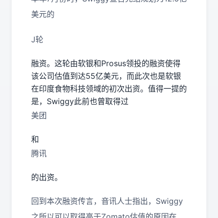
美元的
J轮
融资。这轮由软银和Prosus领投的融资使得
该公司估值到达55亿美元，而此次也是软银
在印度食物科技领域的初次出资。值得一提的
是，Swiggy此前也曾取得过
美团
和
腾讯
的出资。
回到本次融资传言，音讯人士指出，Swiggy
之所以可以取得高于Zomato估值的原因在