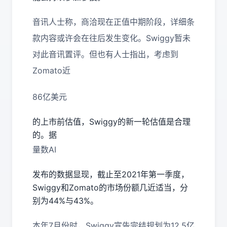
音讯人士称，商洽现在正值中期阶段，详细条
款内容或许会在往后发生变化。Swiggy暂未
对此音讯置评。但也有人士指出，考虑到
Zomato近
86亿美元
的上市前估值，Swiggy的新一轮估值是合理
的。据
量数AI
发布的数据显现，截止至2021年第一季度，
Swiggy和Zomato的市场份额几近适当，分
别为44%与43%。
本年7月份时，Swiggy宣告完结规划为12.5亿