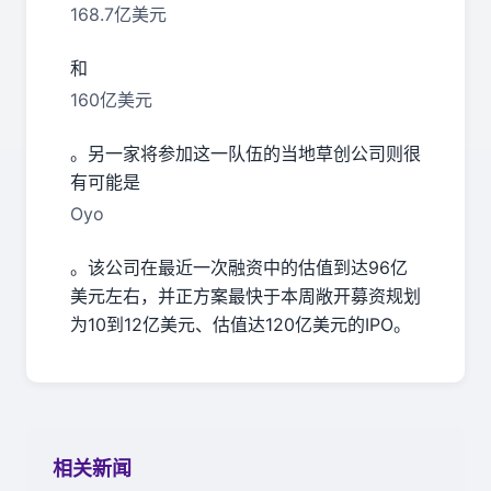
168.7
亿美元
和
160
亿美元
。另一家将参加这一队伍的当地草创公司则很
有可能是
Oyo
。该公司在最近一次融资中的估值到达
96
亿
美元左右，并正方案最快于本周敞开募资规划
为
10
到
12
亿美元、估值达
120
亿美元的
IPO
。
相关新闻