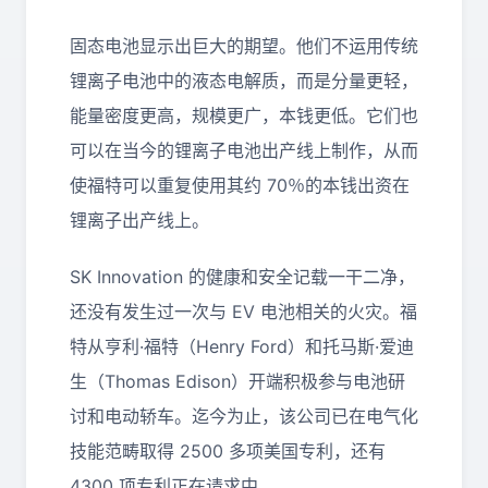
固态电池显示出巨大的期望。他们不运用传统
锂离子电池中的液态电解质，而是分量更轻，
能量密度更高，规模更广，本钱更低。它们也
可以在当今的锂离子电池出产线上制作，从而
使福特可以重复使用其约 70％的本钱出资在
锂离子出产线上。
SK Innovation 的健康和安全记载一干二净，
还没有发生过一次与 EV 电池相关的火灾。福
特从亨利·福特（Henry Ford）和托马斯·爱迪
生（Thomas Edison）开端积极参与电池研
讨和电动轿车。迄今为止，该公司已在电气化
技能范畴取得 2500 多项美国专利，还有
4300 项专利正在请求中。