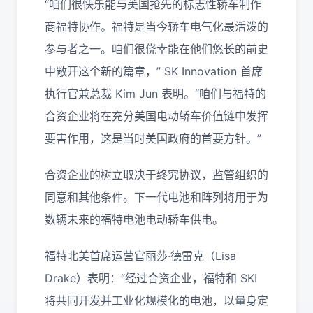
“咱们很快乐能与美国抢先的标志性轿车制作
商福特协作。福特是当今轿车电气化最活泼的
参与者之一。咱们很侥幸能在他们悠长的前史
中敞开这个新的篇章，” SK Innovation 首席
执行官兼总裁 Kim Jun 表明。“咱们与福特的
合资企业将在充分美国电动轿车价值链中发挥
要害作用，这是当时美国政府的首要方针。”
合资企业的树立取决于终究协议，监管组织的
同意和其他条件。下一代电池和阵列将用于为
数辆未来的福特电池电动轿车供电。
福特北美首席运营官丽莎·德雷克（Lisa
Drake）表明：“经过合资企业，福特和 SKI
将共同开发并工业化规模化的电池，以量身定