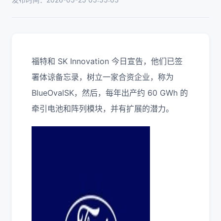
福特和 SK Innovation 今日宣告，他们已签
署体谅备忘录，树立一家合资企业，称为
BlueOvalSK，然后，每年出产约 60 GWh 的
牵引电池和阵列模块，并有扩展的潜力。