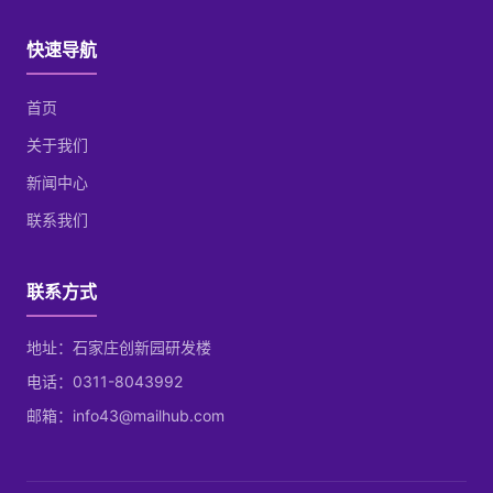
快速导航
首页
关于我们
新闻中心
联系我们
联系方式
地址：石家庄创新园研发楼
电话：0311-8043992
邮箱：info43@mailhub.com