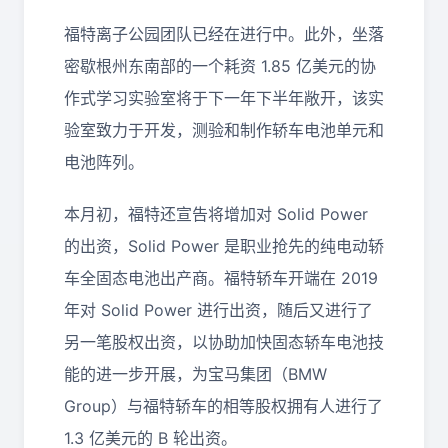
福特离子公园团队已经在进行中。此外，坐落
密歇根州东南部的一个耗资 1.85 亿美元的协
作式学习实验室将于下一年下半年敞开，该实
验室致力于开发，测验和制作轿车电池单元和
电池阵列。
本月初，福特还宣告将增加对 Solid Power
的出资，Solid Power 是职业抢先的纯电动轿
车全固态电池出产商。福特轿车开端在 2019
年对 Solid Power 进行出资，随后又进行了
另一笔股权出资，以协助加快固态轿车电池技
能的进一步开展，为宝马集团（BMW
Group）与福特轿车的相等股权拥有人进行了
1.3 亿美元的 B 轮出资。