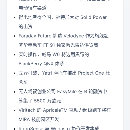
电动轿车渠道
得电池者得全国，福特加大对 Solid Power
的出资
Faraday Future 挑选 Velodyne 作为旗舰超
奢华电动车 FF 91 独家激光雷达供货商
实时操作，威马 W6 将选用黑莓的
BlackBerry QNX 体系
立异打破，Yatri 摩托车推出 Project One 概
念车
无人驾驭创业公司 EasyMile 在 B 轮融资中
筹集了 5500 万欧元
Viritech 的 ApricaleTM 氢动力超级跑车将在
MIRA 技能园区开发
RoboSense 与 Webasto 协作开发集成