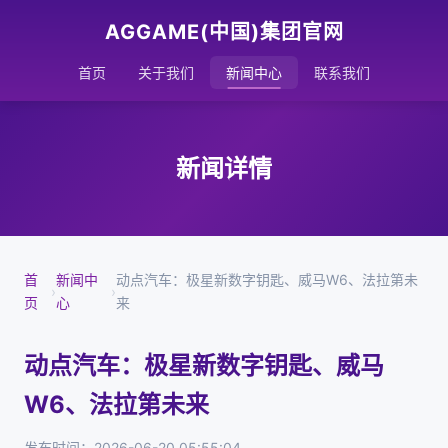
AGGAME(中国)集团官网
首页
关于我们
新闻中心
联系我们
新闻详情
首
新闻中
动点汽车：极星新数字钥匙、威马W6、法拉第未
›
›
页
心
来
动点汽车：极星新数字钥匙、威马
W6、法拉第未来
发布时间：2026-06-20 05:55:04