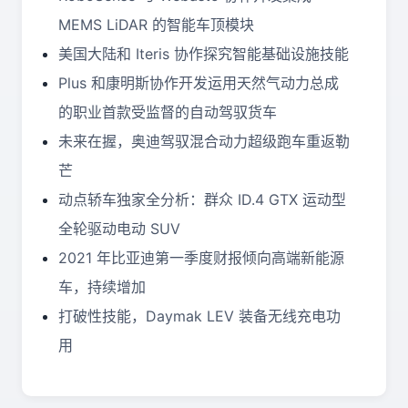
MEMS LiDAR 的智能车顶模块
美国大陆和 Iteris 协作探究智能基础设施技能
Plus 和康明斯协作开发运用天然气动力总成
的职业首款受监督的自动驾驭货车
未来在握，奥迪驾驭混合动力超级跑车重返勒
芒
动点轿车独家全分析：群众 ID.4 GTX 运动型
全轮驱动电动 SUV
2021 年比亚迪第一季度财报倾向高端新能源
车，持续增加
打破性技能，Daymak LEV 装备无线充电功
用