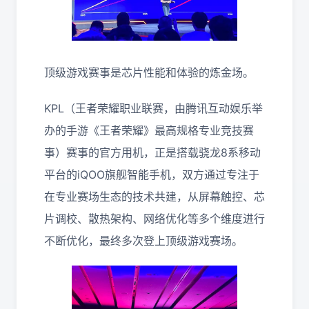
顶级游戏赛事是芯片性能和体验的炼金场。
KPL（王者荣耀职业联赛，由腾讯互动娱乐举
办的手游《王者荣耀》最高规格专业竞技赛
事）赛事的官方用机，正是搭载骁龙8系移动
平台的iQOO旗舰智能手机，双方通过专注于
在专业赛场生态的技术共建，从屏幕触控、芯
片调校、散热架构、网络优化等多个维度进行
不断优化，最终多次登上顶级游戏赛场。