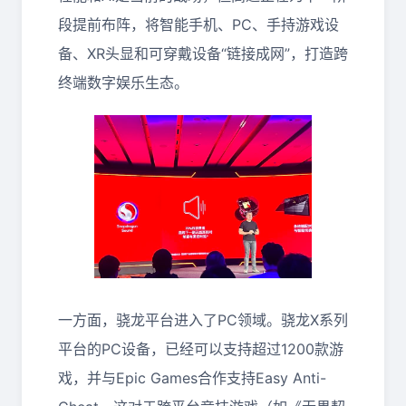
段提前布阵，将智能手机、PC、手持游戏设
备、XR头显和可穿戴设备“链接成网”，打造跨
终端数字娱乐生态。
一方面，骁龙平台进入了PC领域。骁龙X系列
平台的PC设备，已经可以支持超过1200款游
戏，并与Epic Games合作支持Easy Anti-