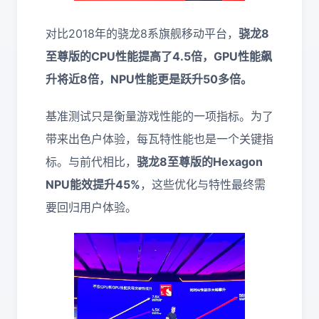
对比2018年的骁龙8系旗舰移动平台，
骁龙8
至尊版的CPU性能提高了4.5倍，GPU性能飙
升将近8倍，NPU性能更是跃升50多倍。
基准测试只是衡量游戏性能的一项指标。为了
带来出色户体验，每瓦特性能也是一个关键指
标。与前代相比，
骁龙8至尊版的Hexagon
NPU能效提升45%
，这些优化与特性最终需
要回归用户体验。