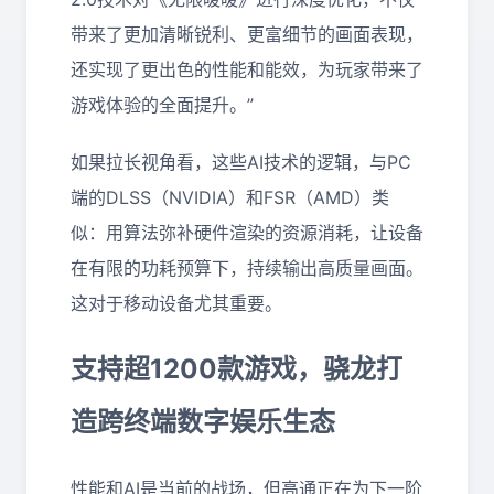
带来了更加清晰锐利、更富细节的画面表现，
还实现了更出色的性能和能效，为玩家带来了
游戏体验的全面提升。”
如果拉长视角看，这些AI技术的逻辑，与PC
端的DLSS（NVIDIA）和FSR（AMD）类
似：用算法弥补硬件渲染的资源消耗，让设备
在有限的功耗预算下，持续输出高质量画面。
这对于移动设备尤其重要。
支持超1200款游戏，骁龙打
造跨终端数字娱乐生态
性能和AI是当前的战场，但高通正在为下一阶