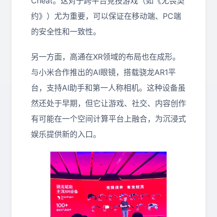
Cheat。这对于跨平台竞技游戏（如《无畏契
约》）尤为重要，可以保证在移动端、PC端
的安全性和一致性。
另一方面，高通在XR领域的布局也在成形。
与小米合作推出的AI眼镜，搭载骁龙AR1平
台，支持AI助手和第一人称相机。这种设备虽
然还处于早期，但它让游戏、社交、内容创作
有可能在一个空间计算平台上融合，为沉浸式
娱乐提供新的入口。