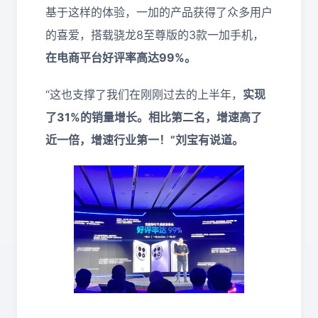
基于这样的体验，一加的产品获得了众多用户
的喜爱，搭载骁龙8至尊版的3款一加手机，
在电商平台好评率高达99%。
“这也支撑了我们在刚刚过去的上半年，
实现
了31%的销量增长。相比第二名，增速高了
近一倍，增速行业第一！”刘宝有说道。