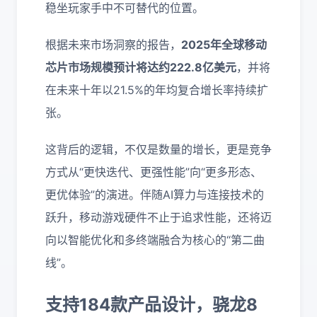
稳坐玩家手中不可替代的位置。
根据未来市场洞察的报告，
2025年全球移动
芯片市场规模预计将达约222.8亿美元
，并将
在未来十年以21.5%的年均复合增长率持续扩
张。
这背后的逻辑，不仅是数量的增长，更是竞争
方式从“更快迭代、更强性能”向“更多形态、
更优体验”的演进。伴随AI算力与连接技术的
跃升，移动游戏硬件不止于追求性能，还将迈
向以智能优化和多终端融合为核心的“第二曲
线”。
支持184款产品设计，骁龙8