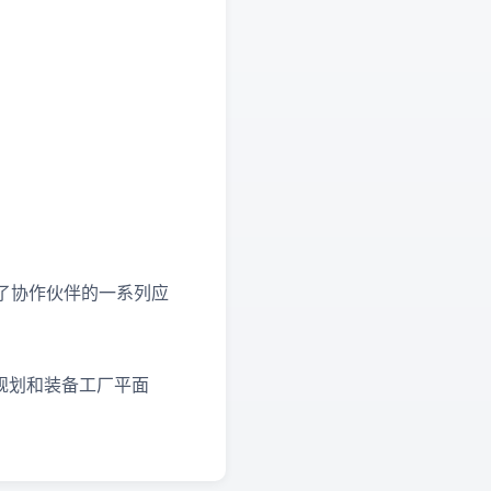
了协作伙伴的一系列应
。
头规划和装备工厂平面