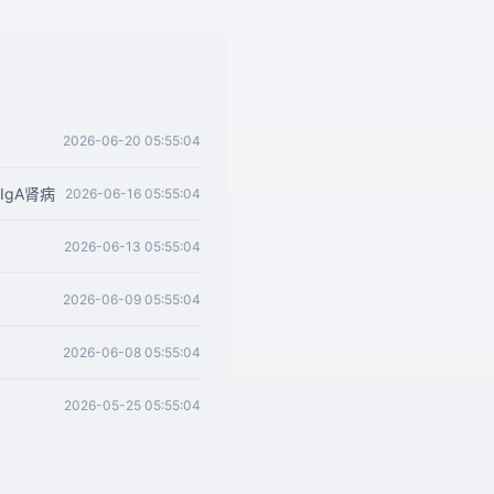
2026-06-20 05:55:04
gA肾病
2026-06-16 05:55:04
2026-06-13 05:55:04
2026-06-09 05:55:04
2026-06-08 05:55:04
2026-05-25 05:55:04