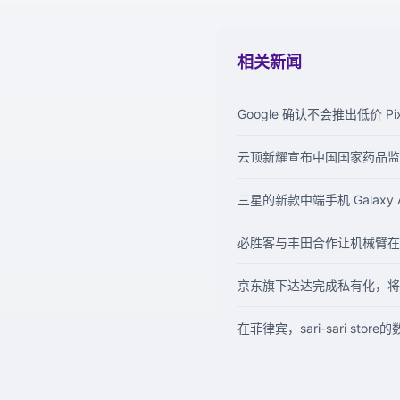
相关新闻
Google 确认不会推出低价 P
云顶新耀宣布中国国家药品监督
三星的新款中端手机 Galaxy 
必胜客与丰田合作让机械臂在
京东旗下达达完成私有化，将
在菲律宾，sari-sari sto