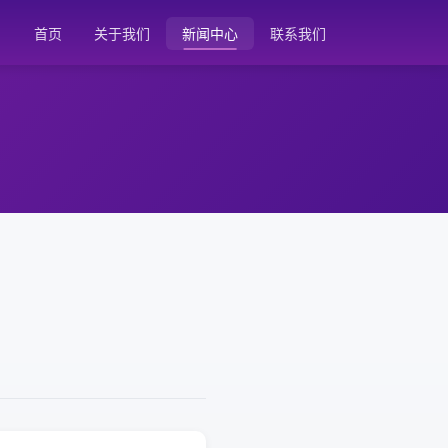
首页
关于我们
新闻中心
联系我们