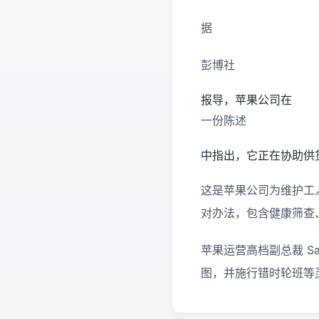
据
彭博社
报导，苹果公司在
一份陈述
中指出，它正在协助供
这是苹果公司为维护工
对办法，包含健康筛查
苹果运营高档副总裁 S
图，并施行错时轮班等