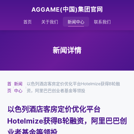
AGGAME(中国)集团官网
首页
关于我们
新闻中心
联系我们
新闻详情
首
新闻
以色列酒店客房定价优化平台Hotelmize获得B轮融
›
›
页
中心
资，阿里巴巴创业者基金等领投
以色列酒店客房定价优化平台
Hotelmize获得B轮融资，阿里巴巴创
业者基金等领投