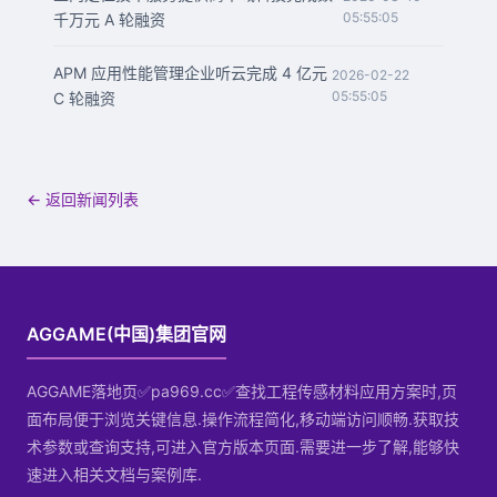
05:55:05
千万元 A 轮融资
APM 应用性能管理企业听云完成 4 亿元
2026-02-22
05:55:05
C 轮融资
← 返回新闻列表
AGGAME(中国)集团官网
AGGAME落地页✅pa969.cc✅查找工程传感材料应用方案时,页
面布局便于浏览关键信息.操作流程简化,移动端访问顺畅.获取技
术参数或查询支持,可进入官方版本页面.需要进一步了解,能够快
速进入相关文档与案例库.