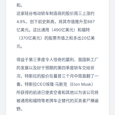
和。
这家硅谷电动轿车制造商的股价周三上涨约
4.9%，创下前史新高，将其市值推升至887
亿美元。这比通用（490亿美元）和福特
（370亿美元）的股票市值之和多出20亿美
元。
得益于第三季度令人惊奇的赢利、我国新工厂
的发展以及好于预期的第四季度轿车交给状
况，特斯拉的股价在曩昔三个月中简直翻了一
番。特斯拉CEO埃隆·马斯克（Elon Musk）
所获得的前进已使卖空者和其他以为该公司将
被通用和福特等老牌车企替代的买卖者尸横遍
野。