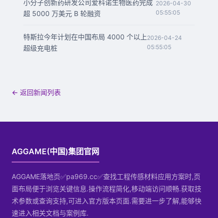
小分子创新药研发公司爱科诺生物医药完成
2026-04-30
05:55:05
超 5000 万美元 B 轮融资
特斯拉今年计划在中国布局 4000 个以上
2026-04-24
05:55:05
超级充电桩
← 返回新闻列表
AGGAME(中国)集团官网
AGGAME落地页✅pa969.cc✅查找工程传感材料应用方案时,页
面布局便于浏览关键信息.操作流程简化,移动端访问顺畅.获取技
术参数或查询支持,可进入官方版本页面.需要进一步了解,能够快
速进入相关文档与案例库.