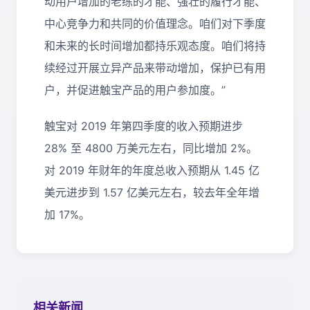
动用户增加的老练的才能、强壮的履行才能、
中心竞争力和共同的价值理念。咱们对下季度
和未来的长时间增加都持乐观态度。咱们将持
续经过开展立异产品来带动增加，保护已有用
户，并促进触宝产品的用户参加度。”
触宝对 2019 年第四季度的收入预期进步
28% 至 4800 万美元左右，同比增加 2%。
对 2019 年财年的年度总收入预期从 1.45 亿
美元进步到 1.57 亿美元左右，较去年全年增
加 17%。
相关新闻