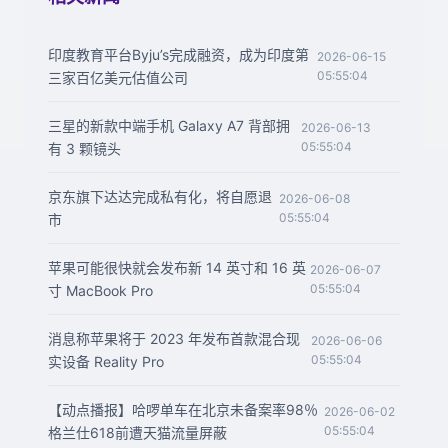
印度教育平台Byju’s完成融资，成为印度第
2026-06-15
05:55:04
三家百亿美元估值公司
三星的新款中端手机 Galaxy A7 背部拥
2026-06-13
05:55:04
有 3 颗镜头
京东旗下达达完成私有化，将自愿退
2026-06-08
05:55:04
市
苹果可能很快就会发布新 14 英寸和 16 英
2026-06-07
05:55:04
寸 MacBook Pro
消息称苹果将于 2023 年发布首款混合现
2026-06-06
05:55:04
实设备 Reality Pro
【动点播报】哈啰单车在北京未备案率98％
2026-06-02
05:55:04
格兰仕618前遭天猫流量屏蔽