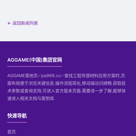
← 返回新闻列表
AGGAME(中国)集团官网
AGGAME落地页✅pa969.cc✅查找工程传感材料应用方案时,页
面布局便于浏览关键信息.操作流程简化,移动端访问顺畅.获取技
术参数或查询支持,可进入官方版本页面.需要进一步了解,能够快
速进入相关文档与案例库.
快速导航
首页