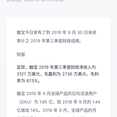
触宝今日发布了到 2019 年 9 月 30 日未经
审计之 2019 年第三季度财政成绩。
财报
显现，触宝 2019 年第三季度财政净收入为
3127 万美元，毛赢利为 2736 万美元，毛利
率为 87.5%。
触宝 2019 年 9 月全球产品的日均活泼用户
（DAU）为 1.65 亿，较 2018 年 9 月的 1.44
亿增加 14%。2019 年 9 月，全球产品的月