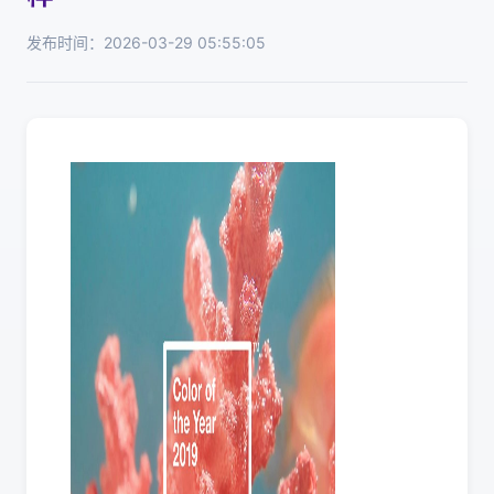
发布时间：2026-03-29 05:55:05