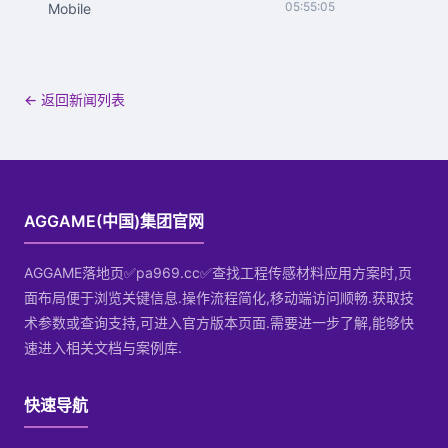
05:55:05
Mobile
← 返回新闻列表
AGGAME(中国)集团官网
AGGAME落地页✅pa969.cc✅查找工程传感材料应用方案时,页
面布局便于浏览关键信息.操作流程简化,移动端访问顺畅.获取技
术参数或查询支持,可进入官方版本页面.需要进一步了解,能够快
速进入相关文档与案例库.
快速导航