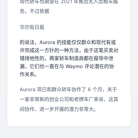
现代轿车也期望在 2021 年推出无人出租车服
务。不过依据
华尔街日报
的说法，Aurora 的技能仅仅群众和现代有或
许完成这一方针的一种方法，由于这笔买卖对
错排他性的，两家轿车制造商都在报导中泄
漏，它们也一直在与 Waymo 评论潜在的协
作关系。
Aurora 现已和群众轿车协作了 6 个月，关于
一家非常新的创业公司和老牌车厂来说，这其
间协作、进一步开展的潜力非常大。