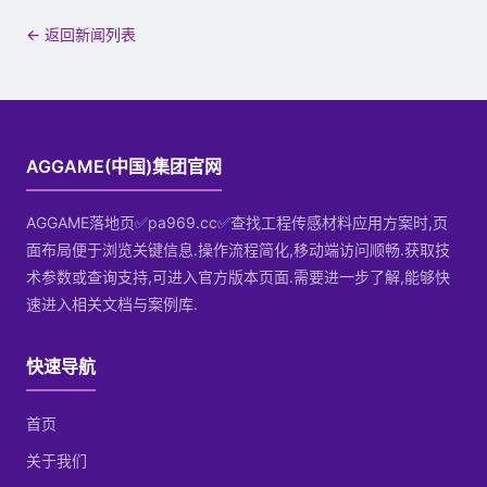
← 返回新闻列表
AGGAME(中国)集团官网
AGGAME落地页✅pa969.cc✅查找工程传感材料应用方案时,页
面布局便于浏览关键信息.操作流程简化,移动端访问顺畅.获取技
术参数或查询支持,可进入官方版本页面.需要进一步了解,能够快
速进入相关文档与案例库.
快速导航
首页
关于我们