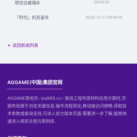
09:45:10
项空白被填补
「时代」的苏姿丰
2025-12-17 09:45:10
← 返回新闻列表
AGGAME(中国)集团官网
AGGAME落地页✅pa969.cc✅查找工程传感材料应用方案时,页
面布局便于浏览关键信息.操作流程简化,移动端访问顺畅.获取技
术参数或查询支持,可进入官方版本页面.需要进一步了解,能够快
速进入相关文档与案例库.