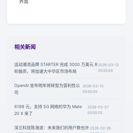
界面
相关新闻
运动潮流品牌 STARTER 完成 3000 万美元 B
2026-03-12
05:55:05
轮融资，将加速大中华区市场布局
OpenAI 宣布明年将转型为营利性公
2026-03-10
05:55:05
司
6199 元，支持 5G 网络的华为 Mate
2026-03-07
05:55:05
20 X 来了
深兰科技陈海波：未来我们的用户数也许
2026-02-26