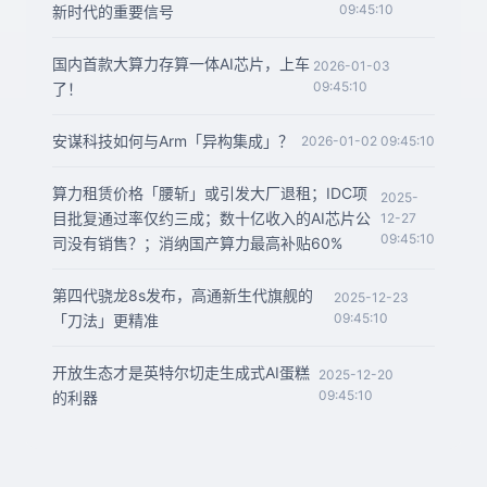
09:45:10
新时代的重要信号
国内首款大算力存算一体AI芯片，上车
2026-01-03
09:45:10
了！
安谋科技如何与Arm「异构集成」？
2026-01-02 09:45:10
算力租赁价格「腰斩」或引发大厂退租；IDC项
2025-
目批复通过率仅约三成；数十亿收入的AI芯片公
12-27
09:45:10
司没有销售？；消纳国产算力最高补贴60%
第四代骁龙8s发布，高通新生代旗舰的
2025-12-23
09:45:10
「刀法」更精准
开放生态才是英特尔切走生成式AI蛋糕
2025-12-20
09:45:10
的利器