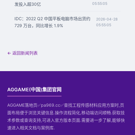
05:55:05
发投入超30亿
IDC：2022 Q2 中国平板电脑市场出货约
2026-04-28
05:55:05
729 万台，同比增长 1.9%
← 返回新闻列表
AGGAME(中国)集团官网
AGGAME落地页✅pa969.cc✅查找工程传感材料应用方案时,页
面布局便于浏览关键信息.操作流程简化,移动端访问顺畅.获取技
术参数或查询支持,可进入官方版本页面.需要进一步了解,能够快
速进入相关文档与案例库.