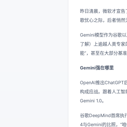
昨日清晨，微软才宣告了旗
歌忧心之际，后者悄然无
Gemini模型作为谷
了解）上逾越人类专家的
能”，甚至在大部分基准测
Gemini
强在哪里
OpenAI推出Chat
构成应战。跟着人工智
Gemini 1.0。
谷歌DeepMind首席执
4与Gemini的比照