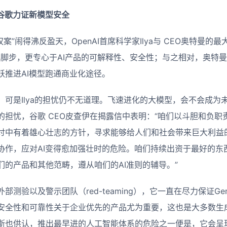
，谷歌力证新模型安全
权案”闹得沸反盈天，OpenAI首席科学家Ilya与 CEO奥特曼的最
业化脚步，更专心于AI产品的可解释性、安全性；与之相对，奥特曼
跃推进AI模型跑通商业化途径。
，可是Ilya的担忧仍不无道理。飞速进化的大模型，会不会成为
的担忧，谷歌 CEO皮查伊在揭露信中表明：“咱们以斗胆和负职
讨中有着雄心壮志的方针，寻求能够给人们和社会带来巨大利益
协作，应对AI变得愈加强壮时的危险。咱们持续出资于最好的东
们的产品和其他范畴，遵从咱们的AI准则的辅导。”
测验以及警示团队（red-teaming），它一直在尽力保证Ge
安全性和可靠性关于企业优先的产品尤为重要，这也是大多数生
斯也供认，推出最早进的人工智能体系的危险之一便是，它会呈