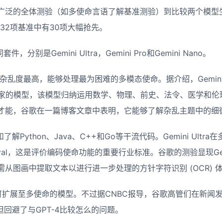
广泛的全体测验（如多使命言语了解基准测验）到比较两个模型生成
32项基准中有30项大幅抢先。
套件，分别是Gemini Ultra，Gemini Pro和Gemini Nano。
，杂乱度最高，能够处理最为困难的多模态使命。据介绍，Gemini 
专家的模型，该模型归纳运用数学、物理、前史、法令、医学和伦
才能，谷歌在一篇博客文章中表明，它能够了解杂乱主题中的细
生成和了解Python、Java、C++和Go等干流代码。Gemini Ul
val，这是评价编码使命功能的重要行业标准。谷歌的测验显现Gemin
从图画中提取文本以进行进一步处理的方针字符识别 (OCR) 
可扩展至多使命的模型。不过据CNBC报导，谷歌高管们在新闻发布会上
，但回避了与GPT-4比较怎么的问题。