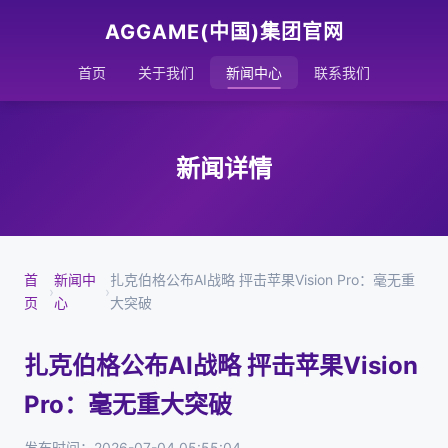
AGGAME(中国)集团官网
首页
关于我们
新闻中心
联系我们
新闻详情
首
新闻中
扎克伯格公布AI战略 抨击苹果Vision Pro：毫无重
›
›
页
心
大突破
扎克伯格公布AI战略 抨击苹果Vision
Pro：毫无重大突破
发布时间：2026-07-04 05:55:04