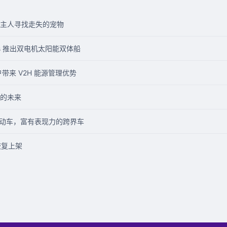
主人寻找走失的宠物
hts 推出双电机太阳能双体船
客户带来 V2H 能源管理优势
的未来
n 电动车，富有表现力的跨界车
 日恢复上架