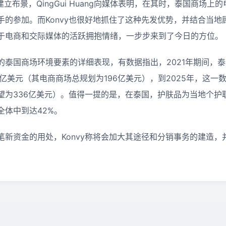
建立布景，QingGui Huang向媒体表明，在其时，泰国商场
手的参加。而Konvy也很好地抓住了这种先发优势，并结合当地
于电商和交际媒体的活跃拥抱情绪，一步步来到了今日的方位。
的泰国商场环境要素的详细表现，有数据指出，2021年期间，
亿美元（其电商商场总规划为196亿美元），到2025年，这一
望为336亿美元）。值得一提的是，在泰国，护肤品为当地个护
全体中到达42%。
笔新资金的用处，
Konvy
称将会加大其途径和分销事务的建造，