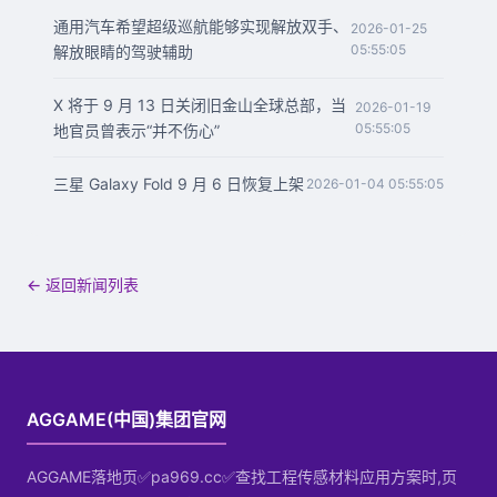
通用汽车希望超级巡航能够实现解放双手、
2026-01-25
05:55:05
解放眼睛的驾驶辅助
X 将于 9 月 13 日关闭旧金山全球总部，当
2026-01-19
05:55:05
地官员曾表示“并不伤心”
三星 Galaxy Fold 9 月 6 日恢复上架
2026-01-04 05:55:05
← 返回新闻列表
AGGAME(中国)集团官网
AGGAME落地页✅pa969.cc✅查找工程传感材料应用方案时,页