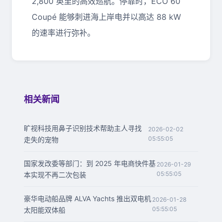
2,800 英里的高效巡航。停靠时，ECO 60
Coupé 能够刺进海上岸电并以高达 88 kW
的速率进行弥补。
相关新闻
旷视科技用鼻子识别技术帮助主人寻找
2026-02-02
05:55:05
走失的宠物
国家发改委等部门：到 2025 年电商快件基
2026-01-29
05:55:05
本实现不再二次包装
豪华电动船品牌 ALVA Yachts 推出双电机
2026-01-28
05:55:05
太阳能双体船