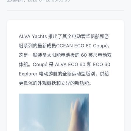
ALVA Yachts 推出了其全电动奢华帆船和游
艇系列的最新成员OCEAN ECO 60 Coupé，
这是一艘装备太阳能电池板的 60 英尺电动双
体船。Coupé 是 ALVA ECO 60 和 ECO 60
Explorer 电动游艇的全新运动型版别，供给
更低沉的外观概括和立异的新功能。