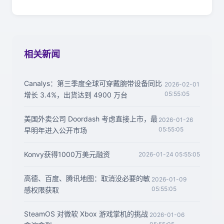
相关新闻
Canalys：第三季度全球可穿戴腕带设备同比
2026-02-01
05:55:05
增长 3.4%，出货达到 4900 万台
美国外卖公司 Doordash 考虑直接上市，最
2026-01-26
05:55:05
早明年进入公开市场
Konvy获得1000万美元融资
2026-01-24 05:55:05
高德、百度、腾讯地图：取消没必要的敏
2026-01-09
05:55:05
感权限获取
SteamOS 对微软 Xbox 游戏掌机的挑战
2026-01-06