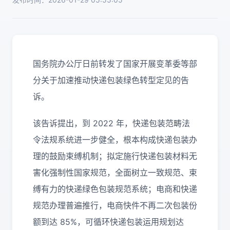
国务院办公厅日前转发了国家开展变革委等部
分关于加速推动快递包装绿色转型定见的告
诉。
该告诉提出，到 2022 年，快递包装范畴法
令法规系统进一步健全，根本构成快递包装办
理的鼓励束缚机制；拟定施行快递包装材料无
害化强制性国家规范，全面树立一致规范、束
缚有力的快递绿色包装规范系统；电商和快递
规范办理普遍推行，电商快件不再二次包装份
额到达 85%，可循环快递包装运用规划达