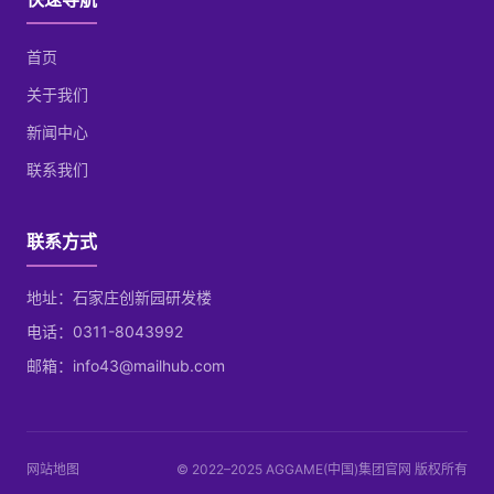
首页
关于我们
新闻中心
联系我们
联系方式
地址：石家庄创新园研发楼
电话：0311-8043992
邮箱：info43@mailhub.com
网站地图
© 2022–2025 AGGAME(中国)集团官网 版权所有