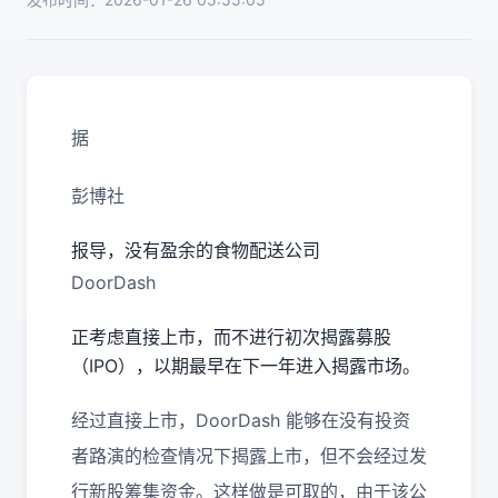
据
彭博社
报导，没有盈余的食物配送公司
DoorDash
正考虑直接上市，而不进行初次揭露募股
（IPO），以期最早在下一年进入揭露市场。
经过直接上市，DoorDash 能够在没有投资
者路演的检查情况下揭露上市，但不会经过发
行新股筹集资金。这样做是可取的，由于该公