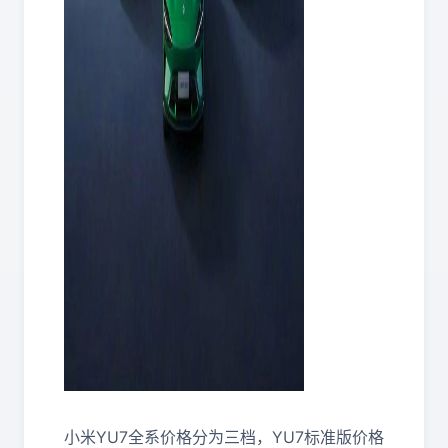
小米YU7全系价格分为三档，YU7标准版价格