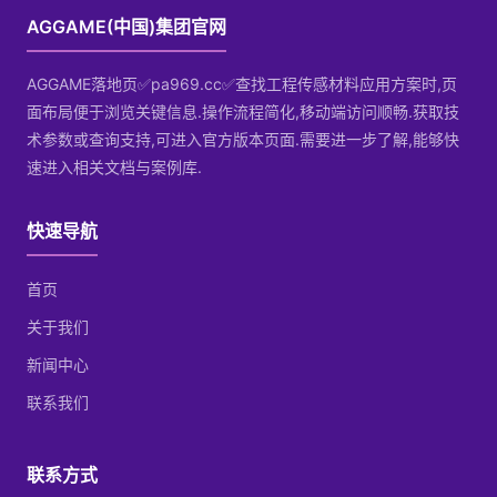
AGGAME(中国)集团官网
AGGAME落地页✅pa969.cc✅查找工程传感材料应用方案时,页
面布局便于浏览关键信息.操作流程简化,移动端访问顺畅.获取技
术参数或查询支持,可进入官方版本页面.需要进一步了解,能够快
速进入相关文档与案例库.
快速导航
首页
关于我们
新闻中心
联系我们
联系方式