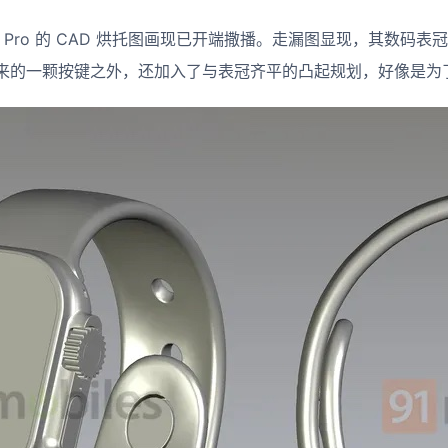
atch Pro 的 CAD 烘托图画现已开端撒播。走漏图显现，其数
来的一颗按键之外，还加入了与表冠齐平的凸起规划，好像是为