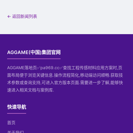
← 返回新闻列表
AGGAME(中国)集团官网
AGGAME落地页✅pa969.cc✅查找工程传感材料应用方案时,页
面布局便于浏览关键信息.操作流程简化,移动端访问顺畅.获取技
术参数或查询支持,可进入官方版本页面.需要进一步了解,能够快
速进入相关文档与案例库.
快速导航
首页
关于我们