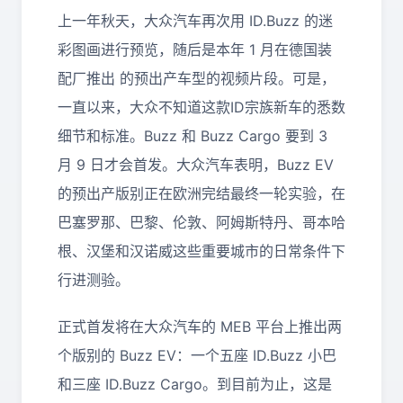
上一年秋天，大众汽车再次用 ID.Buzz 的迷
彩图画进行预览，随后是本年 1 月在德国装
配厂推出 的预出产车型的视频片段。可是，
一直以来，大众不知道这款ID宗族新车的悉数
细节和标准。Buzz 和 Buzz Cargo 要到 3
月 9 日才会首发。大众汽车表明，Buzz EV
的预出产版别正在欧洲完结最终一轮实验，在
巴塞罗那、巴黎、伦敦、阿姆斯特丹、哥本哈
根、汉堡和汉诺威这些重要城市的日常条件下
行进测验。
正式首发将在大众汽车的 MEB 平台上推出两
个版别的 Buzz EV：一个五座 ID.Buzz 小巴
和三座 ID.Buzz Cargo。到目前为止，这是