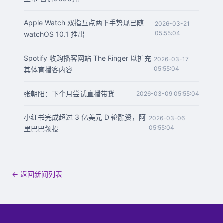
Apple Watch 双指互点两下手势现已随
2026-03-21
05:55:04
watchOS 10.1 推出
Spotify 收购播客网站 The Ringer 以扩充
2026-03-17
05:55:04
其体育播客内容
张朝阳：下个月尝试直播带货
2026-03-09 05:55:04
小红书完成超过 3 亿美元 D 轮融资，阿
2026-03-06
05:55:04
里巴巴领投
← 返回新闻列表