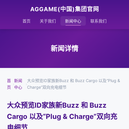
AGGAME(中国)集团官网
首页
关于我们
新闻中心
联系我们
新闻详情
首
新闻
大众预览ID家族新Buzz 和 Buzz Cargo 以及“Plug &
›
›
页
中心
Charge”双向充电细节
大众预览ID家族新Buzz 和 Buzz
Cargo 以及“Plug & Charge”双向充
电细节