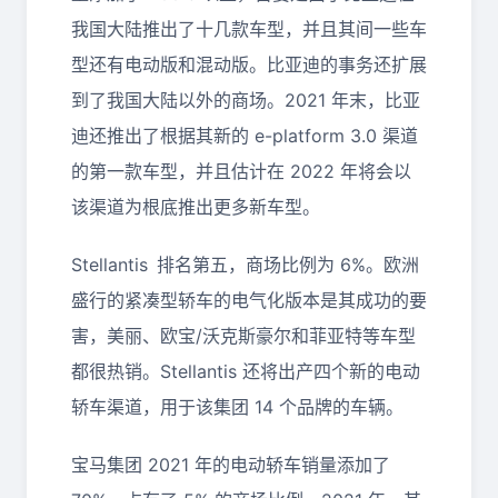
我国大陆推出了十几款车型，并且其间一些车
型还有电动版和混动版。比亚迪的事务还扩展
到了我国大陆以外的商场。2021 年末，比亚
迪还推出了根据其新的 e-platform 3.0 渠道
的第一款车型，并且估计在 2022 年将会以
该渠道为根底推出更多新车型。
Stellantis 排名第五，商场比例为 6%。欧洲
盛行的紧凑型轿车的电气化版本是其成功的要
害，美丽、欧宝/沃克斯豪尔和菲亚特等车型
都很热销。Stellantis 还将出产四个新的电动
轿车渠道，用于该集团 14 个品牌的车辆。
宝马集团 2021 年的电动轿车销量添加了