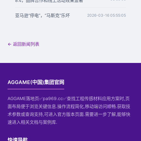
8%，品牌合作和线上活动效果显著
亚马逊“停电”，“马斯克”乐坏
2026-03-16 05:55:05
← 返回新闻列表
AGGAME(中国)集团官网
AGGAME落地页✅pa969.cc✅查找工程传感材料应用方案时,页
面布局便于浏览关键信息.操作流程简化,移动端访问顺畅.获取技
术参数或查询支持,可进入官方版本页面.需要进一步了解,能够快
速进入相关文档与案例库.
快速导航