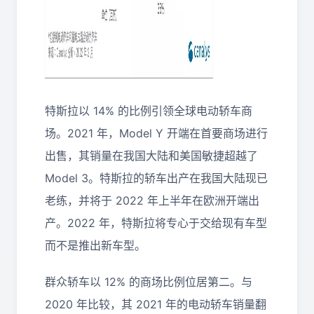
特斯拉以 14% 的比例引领全球电动轿车商
场。2021 年，Model Y 开端在首要商场进行
出售，其销量在我国大陆和美国敏捷超越了
Model 3。特斯拉的轿车出产在我国大陆现已
老练，并将于 2022 年上半年在欧洲开端出
产。2022 年，特斯拉将专心于交给现有车型
而不是推出新车型。
群众轿车以 12% 的商场比例位居第二。与
2020 年比较，其 2021 年的电动轿车销量翻