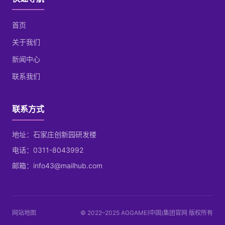
首页
关于我们
新闻中心
联系我们
联系方式
地址：石家庄创新园研发楼
电话：0311-8043992
邮箱：info43@mailhub.com
网站地图
© 2022–2025 AGGAME(中国)集团官网 版权所有