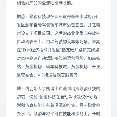
测验到产品的全流程研制才能。
据悉，领骏科技现在现已取得赣州市政府/开
发区颁布自动驾驶轿车城市运营答应，并在赣
州设立了项目公司，之后的商业化重心会放在
自动驾驶巴士、自动驾驶物流车等场景。先期
在“赣州经济技能开发区”指定敞开路途完成点
对点中高速自动驾驶接驳的运营测验，如高铁
站—黄金机场—轿车科技城、黄金机场—开发
区管委会、VIP接送及观赏服务等。
地平线创始人余凯博士也谈到出资领骏科技的
初衷，说到“领骏科技在自动驾驶决议计划规
划和仿真技能上有着深沉的堆集，具有职业抢
先水平。领骏与地平线在技能和事务上，长时