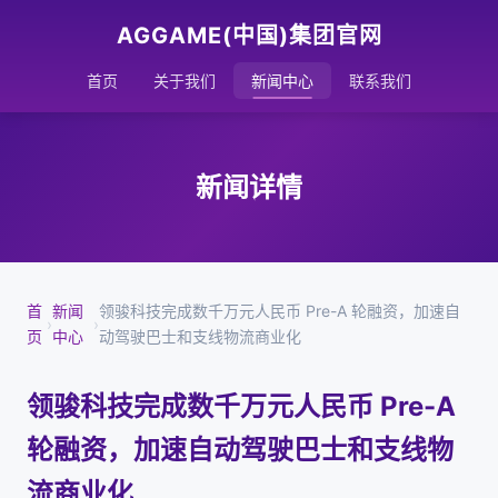
AGGAME(中国)集团官网
首页
关于我们
新闻中心
联系我们
新闻详情
首
新闻
领骏科技完成数千万元人民币 Pre-A 轮融资，加速自
›
›
页
中心
动驾驶巴士和支线物流商业化
领骏科技完成数千万元人民币 Pre-A
轮融资，加速自动驾驶巴士和支线物
流商业化