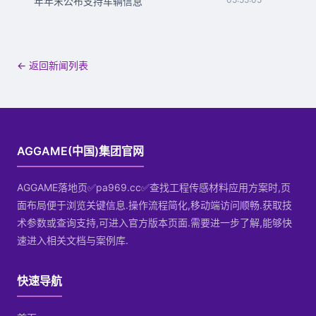
年年末公布支持车辆信息”
← 返回新闻列表
AGGAME(中国)集团官网
AGGAME落地页✅pa969.cc✅查找工程传感材料应用方案时,页
面布局便于浏览关键信息.操作流程简化,移动端访问顺畅.获取技
术参数或查询支持,可进入官方版本页面.需要进一步了解,能够快
速进入相关文档与案例库.
快速导航