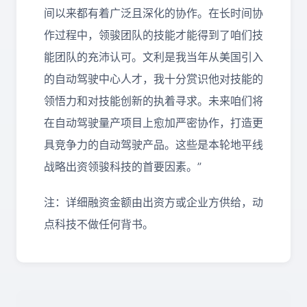
间以来都有着广泛且深化的协作。在长时间协
作过程中，领骏团队的技能才能得到了咱们技
能团队的充沛认可。文利是我当年从美国引入
的自动驾驶中心人才，我十分赏识他对技能的
领悟力和对技能创新的执着寻求。未来咱们将
在自动驾驶量产项目上愈加严密协作，打造更
具竞争力的自动驾驶产品。这些是本轮地平线
战略出资领骏科技的首要因素。”
注：详细融资金额由出资方或企业方供给，动
点科技不做任何背书。