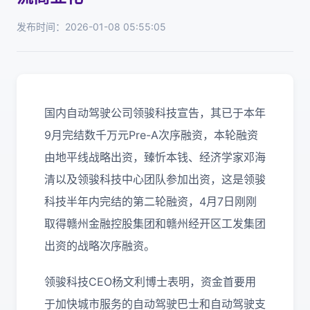
发布时间：2026-01-08 05:55:05
国内自动驾驶公司领骏科技宣告，其已于本年
9月完结数千万元Pre-A次序融资，本轮融资
由地平线战略出资，臻忻本钱、经济学家邓海
清以及领骏科技中心团队参加出资，这是领骏
科技半年内完结的第二轮融资，4月7日刚刚
取得赣州金融控股集团和赣州经开区工发集团
出资的战略次序融资。
领骏科技CEO杨文利博士表明，资金首要用
于加快城市服务的自动驾驶巴士和自动驾驶支