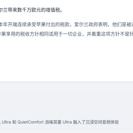
尔兰带来数千万欧元的增值税。
本年开端连续承受苹果付出的税款，爱尔兰政府表明，他们是被
明，苹果享用的税收方针相同适用于一切企业，并着重这项方针不是
耳机 Ultra 和 QuietComfort 消噪耳塞 Ultra 融入了沉浸空间音频体验