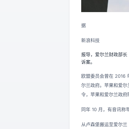
据
新浪科技
报导，爱尔兰财政部长 P
诉案。
欧盟委员会曾在 201
尔兰政府。苹果和爱尔
令，苹果和爱尔兰政府
同年 10 月，有音讯称
从卢森堡搬运至爱尔兰