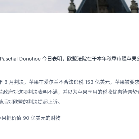
aschal Donohoe 今日表明，欧盟法院在于本年秋季审理苹果
6 年 8 月判决，苹果在爱尔兰不合法逃税 153 亿美元，苹果被
兰政府对这项判决表明不满，并以为苹果享用的税收优惠待遇契
随后对欧盟的判决提起上诉。
苹果把价值 90 亿美元的财物