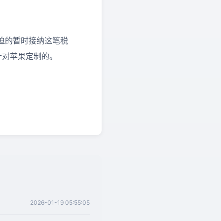
迫的暂时接纳这笔税
针对苹果定制的。
2026-01-19 05:55:05