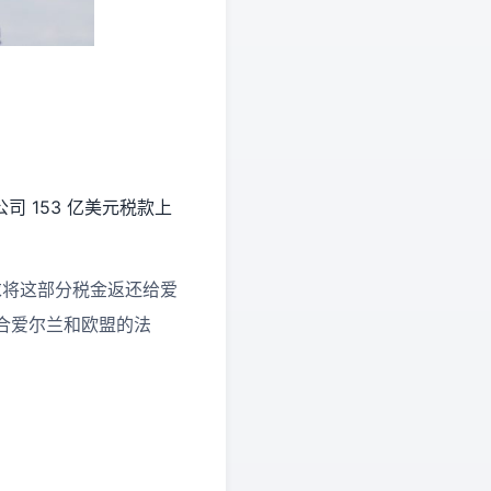
公司 153 亿美元税款上
要求将这部分税金返还给爱
合爱尔兰和欧盟的法