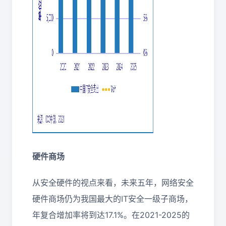
硬件商场
从安全硬件的视点来看，未来五年，网络安全
硬件商场仍为我国最大的IT安全一级子商场，
年复合增加率将到达17.1%。在2021-2025的