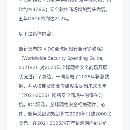
全体网络安全开销中将继续扮演主导人物，占
比约为47.8%；安全软件商场增加势头微弱，
五年CAGR将到达21.2%。
以下是具体内容：
最新发布的《IDC全球网络安全开销攻略》
（Worldwide Security Spending Guide,
2021V2）对2020年全球网络安全商场开展
状况进行了总结，一同新增了2025年猜测数
据，并从技能及职业等维度发掘出未来五年
（2021-2025）网络安全商场中的潜在时
机。IDC猜测，全球网络安全相关硬件、软
件、服务总出资规划将在2025年打破2000亿
美元，在2021-2025的五年猜测期内到达约