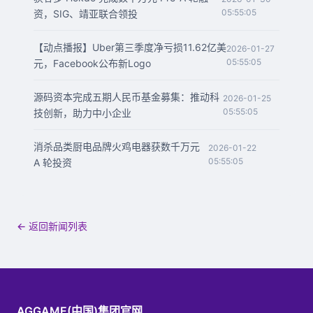
05:55:05
资，SIG、靖亚联合领投
【动点播报】Uber第三季度净亏损11.62亿美
2026-01-27
05:55:05
元，Facebook公布新Logo
源码资本完成五期人民币基金募集：推动科
2026-01-25
05:55:05
技创新，助力中小企业
消杀品类厨电品牌火鸡电器获数千万元
2026-01-22
05:55:05
A 轮投资
← 返回新闻列表
AGGAME(中国)集团官网