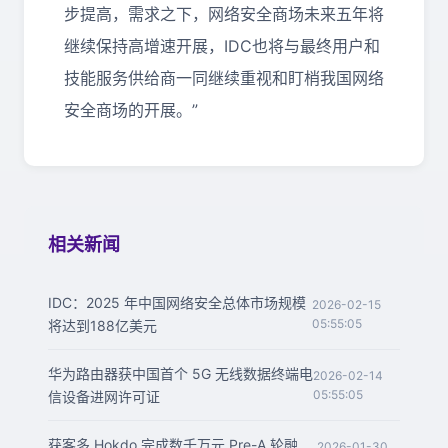
步提高，需求之下，网络安全商场未来五年将
继续保持高增速开展，IDC也将与最终用户和
技能服务供给商一同继续重视和盯梢我国网络
安全商场的开展。”
相关新闻
IDC：2025 年中国网络安全总体市场规模
2026-02-15
05:55:05
将达到188亿美元
华为路由器获中国首个 5G 无线数据终端电
2026-02-14
05:55:05
信设备进网许可证
获客多 Hokdo 完成数千万元 Pre-A 轮融
2026-01-30