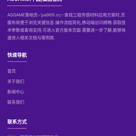
AGGAME落地页✅pa969.cc✅查找工程传感材料应用方案时,页
面布局便于浏览关键信息.操作流程简化,移动端访问顺畅.获取技
术参数或查询支持,可进入官方版本页面.需要进一步了解,能够快
速进入相关文档与案例库.
快速导航
首页
关于我们
新闻中心
联系我们
联系方式