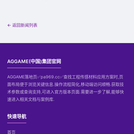
← 返回新闻列表
AGGAME(中国)集团官网
AGGAME落地页✅pa969.cc✅查找工程传感材料应用方案时,页
面布局便于浏览关键信息.操作流程简化,移动端访问顺畅.获取技
术参数或查询支持,可进入官方版本页面.需要进一步了解,能够快
速进入相关文档与案例库.
快速导航
首页