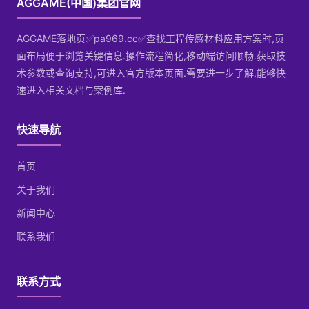
AGGAME(中国)集团官网
AGGAME落地页✅pa969.cc✅查找工程传感材料应用方案时,页
面布局便于浏览关键信息.操作流程简化,移动端访问顺畅.获取技
术参数或查询支持,可进入官方版本页面.需要进一步了解,能够快
速进入相关文档与案例库.
快速导航
首页
关于我们
新闻中心
联系我们
联系方式