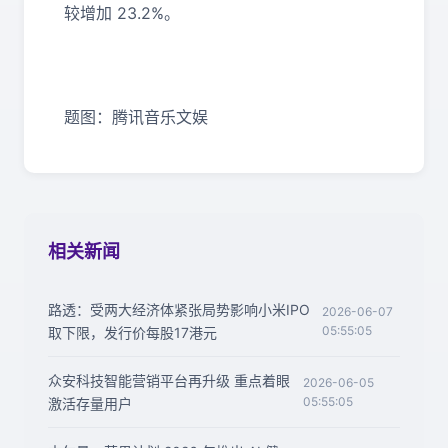
较增加 23.2%。
题图：腾讯音乐文娱
相关新闻
路透：受两大经济体紧张局势影响小米IPO
2026-06-07
05:55:05
取下限，发行价每股17港元
众安科技智能营销平台再升级 重点着眼
2026-06-05
05:55:05
激活存量用户