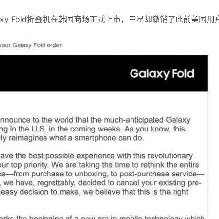
axy Fold折叠机在韩国商场正式上市，三星却撤销了此前美国用户的G