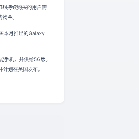
假如想持续购买的用户需
购物金。
月推出的Galaxy
智能手机，并供给5G版。
并计划在美国发布。