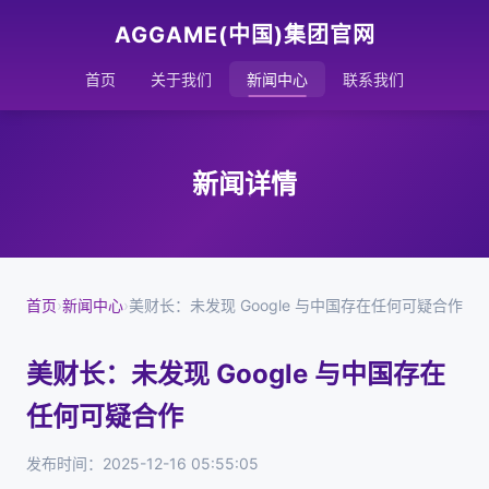
AGGAME(中国)集团官网
首页
关于我们
新闻中心
联系我们
新闻详情
首页
›
新闻中心
›
美财长：未发现 Google 与中国存在任何可疑合作
美财长：未发现 Google 与中国存在
任何可疑合作
发布时间：2025-12-16 05:55:05