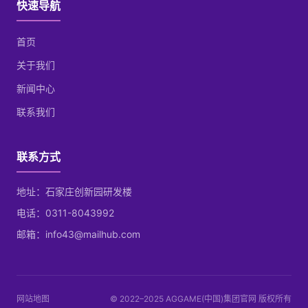
快速导航
首页
关于我们
新闻中心
联系我们
联系方式
地址：石家庄创新园研发楼
电话：0311-8043992
邮箱：info43@mailhub.com
网站地图
© 2022–2025 AGGAME(中国)集团官网 版权所有