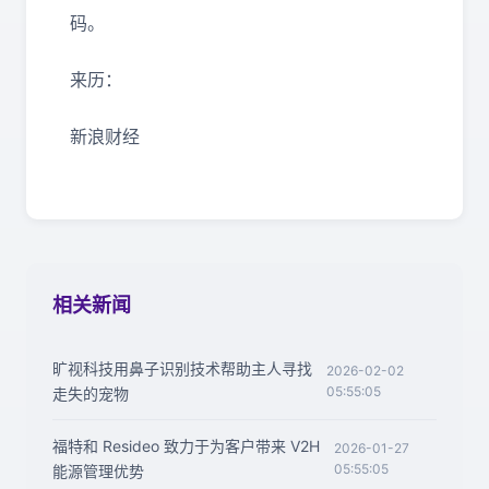
码。
来历：
新浪财经
相关新闻
旷视科技用鼻子识别技术帮助主人寻找
2026-02-02
05:55:05
走失的宠物
福特和 Resideo 致力于为客户带来 V2H
2026-01-27
05:55:05
能源管理优势