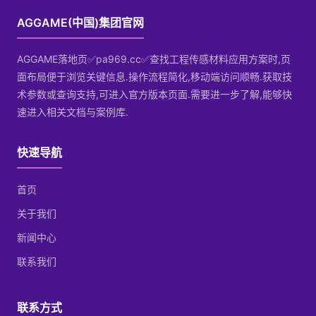
AGGAME(中国)集团官网
AGGAME落地页✅pa969.cc✅查找工程传感材料应用方案时,页
面布局便于浏览关键信息.操作流程简化,移动端访问顺畅.获取技
术参数或查询支持,可进入官方版本页面.需要进一步了解,能够快
速进入相关文档与案例库.
快速导航
首页
关于我们
新闻中心
联系我们
联系方式