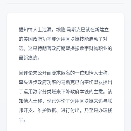
据知情人士泄漏，埃隆·马斯克已就在新建立
的美国政府功率部运用区块链技能启动了对
话。这是特朗普政府期望提振数字财物职业的
最新痕迹。
因评论未公开而要求匿名的一位知情人士称，
牵头进步政府功率的马斯克已向密切盟友提出
了运用数字分类账来下降政府本钱的主意。该
知情人士称，现已评论了运用区块链来追寻联
邦开支、维护数据、进行付出，乃至是办理楼
宇。