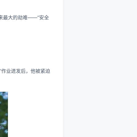
来最大的劫难——“安全
车”作业迸发后，他被紧迫