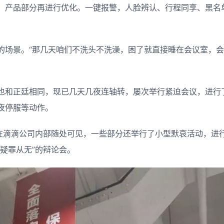
，产品部分再进行优化。一键报警，人脸辨认、行程同享、黑名
的场景。“那几天咱们不洗头不洗澡，困了就直接睡在会议室，
也和正廷相同，现已几天几夜连轴转，屡次举行紧迫会议，进行
夜停服等动作。
幅在滴滴公司内部随处可见，一些部分还举行了小型默哀活动，进
疑罪从无”的辩论会。