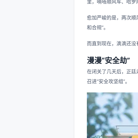
里，嘀嗒顺风车、哈罗
愈加严峻的是，两次顺
和合规”。
而直到现在，滴滴还没
漫漫“安全劫”
在闭关了几天后，正廷走
召进“安全攻坚组”。