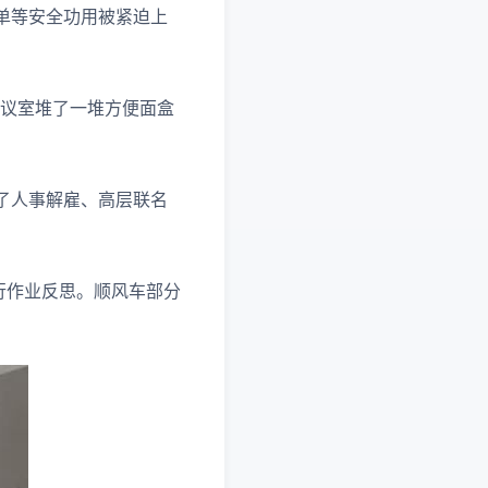
单等安全功用被紧迫上
会议室堆了一堆方便面盒
了人事解雇、高层联名
行作业反思。顺风车部分