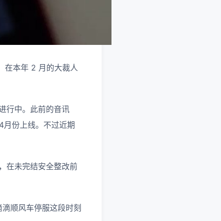
在本年 2 月的大裁人
在进行中。此前的音讯
4月份上线。不过近期
改，在未完结安全整改前
滴滴顺风车停服这段时刻