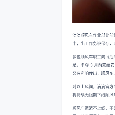
滴滴顺风车作业部此前
中，出工作务被保存，
多位顺风车职工向《后
是，争夺 3 月前完
又有声响传出，顺风车
对以上风闻，滴滴官方
将持续无限期下线顺风
顺风车迟迟不上线，不