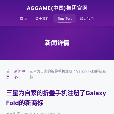
AGGAME(中国)集团官网
首页
关于我们
新闻中心
联系我们
新闻详情
首
新闻中
三星为自家的折叠手机注册了Galaxy Fold的新商
›
›
页
心
标
三星为自家的折叠手机注册了Galaxy
Fold的新商标
发布时间：2026-04-19 05:55:05