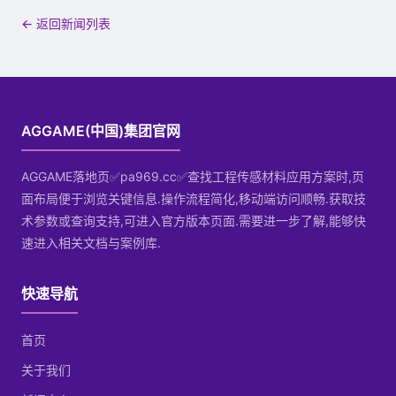
← 返回新闻列表
AGGAME(中国)集团官网
AGGAME落地页✅pa969.cc✅查找工程传感材料应用方案时,页
面布局便于浏览关键信息.操作流程简化,移动端访问顺畅.获取技
术参数或查询支持,可进入官方版本页面.需要进一步了解,能够快
速进入相关文档与案例库.
快速导航
首页
关于我们