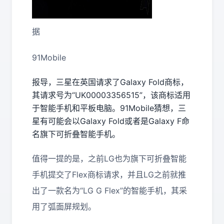
据
91Mobile
报导，三星在英国请求了Galaxy Fold商标，
其请求号为“UK00003356515”，该商标适用
于智能手机和平板电脑。91Mobile猜想，三
星有可能会以Galaxy Fold或者是Galaxy F命
名旗下可折叠智能手机。
值得一提的是，之前LG也为旗下可折叠智能
手机提交了Flex商标请求，并且LG之前就推
出了一款名为“LG G Flex”的智能手机，其采
用了弧面屏规划。