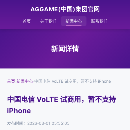
AGGAME(中国)集团官网
首页
关于我们
新闻中心
联系我们
新闻详情
首页
›
新闻中心
›
中国电信 VoLTE 试商用，暂不支持 iPhone
中国电信 VoLTE 试商用，暂不支持
iPhone
发布时间：2026-03-01 05:55:05