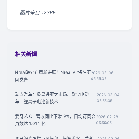
图片来自 123RF
相关新闻
Nreal海外布局新进展！Nreal Air将在英
2026-03-06
05:55:05
国发售
动点汽车：极星进亚太市场、欧宝电动
2026-03-04
05:55:05
车、锂离子电池新技术
爱奇艺 Q1 营收同比下滑 9%，日均订阅会
2026-02-28
05:55:05
员数达 1.014 亿
淡马锡控股旗下风投部门投资币安，后者
2026-02-26