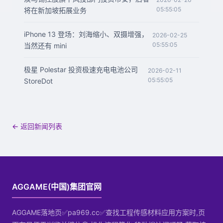
05:55:05
将在新加坡拓展业务
iPhone 13 登场：刘海缩小、双摄增强，
2026-02-25
05:55:05
当然还有 mini
极星 Polestar 投资极速充电电池公司
2026-02-11
05:55:05
StoreDot
← 返回新闻列表
AGGAME(中国)集团官网
AGGAME落地页✅pa969.cc✅查找工程传感材料应用方案时,页