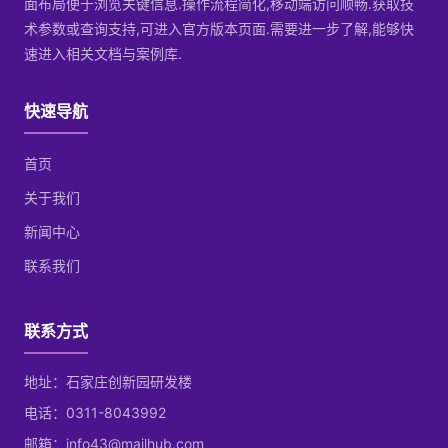
面布局便于浏览关键信息.操作流程简化,移动端访问顺畅.获取技
术参数或查询支持,可进入官方版本页面.需要进一步了解,能够快
速进入相关文档与案例库.
快速导航
首页
关于我们
新闻中心
联系我们
联系方式
地址：石家庄创新园研发楼
电话：0311-8043992
邮箱：info43@mailhub.com