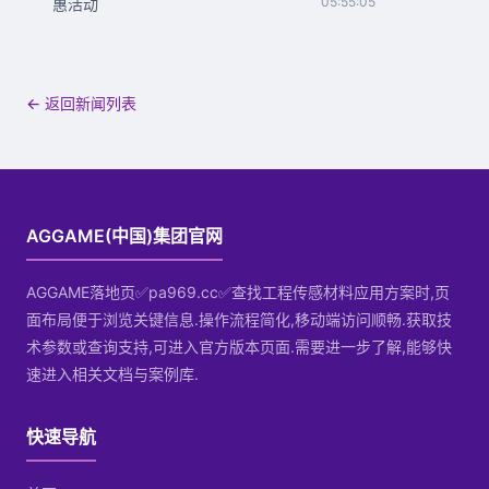
05:55:05
惠活动
← 返回新闻列表
AGGAME(中国)集团官网
AGGAME落地页✅pa969.cc✅查找工程传感材料应用方案时,页
面布局便于浏览关键信息.操作流程简化,移动端访问顺畅.获取技
术参数或查询支持,可进入官方版本页面.需要进一步了解,能够快
速进入相关文档与案例库.
快速导航