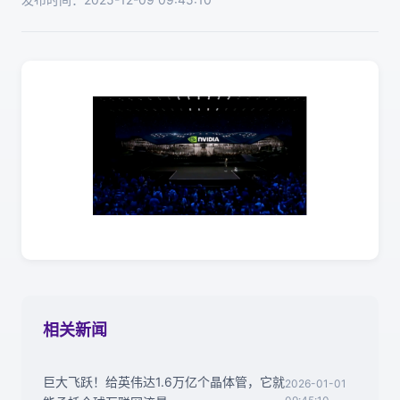
相关新闻
巨大飞跃！给英伟达1.6万亿个晶体管，它就
2026-01-01