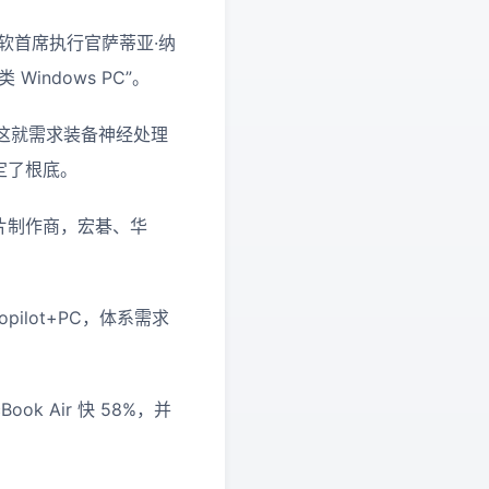
微软首席执行官萨蒂亚·纳
Windows PC”。
进程，这就需求装备神经处理
奠定了根底。
芯片制作商，宏碁、华
ilot+PC，体系需求
ook Air 快 58%，并