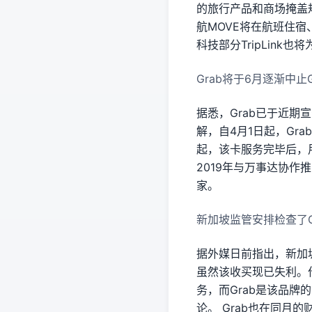
的旅行产品和商场掩盖规
航MOVE将在航班住
科技部分TripLink
Grab将于6月逐渐中止
据悉，Grab已于近期
解，自4月1日起，Gr
起，该卡服务完毕后，用户
2019年与万事达协作
家。
新加坡监管安排检查了Gr
据外媒日前指出，新加坡竞
虽然该收买现已失利。作为
务，而Grab是该品牌的
论。 Grab也在同月