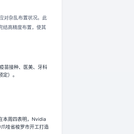
后应对杂乱布置状况。此
完结高精度布置，使其
给疫苗接种、医美、牙科
预定）。
周四表明，Nvidia
本年在中爪哇省梭罗市开工打造