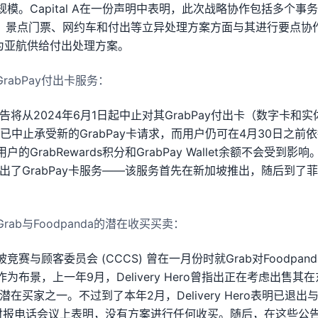
模。Capital A在一份声明中表明，此次战略协作包括多个事
宿、景点门票、网约车和付出等立异处理方案方面与其进行要点协
也将为亚航供给付出处理方案。
GrabPay付出卡服务：
宣告将从2024年6月1日起中止对其GrabPay付出卡（数字卡和
ab已中止承受新的GrabPay卡请求，而用户仍可在4月30日之
的GrabRewards积分和GrabPay Wallet余额不会受到
推出了GrabPay卡服务——该服务首先在新加坡推出，随后到了
ab与Foodpanda的潜在收买买卖：
赛与顾客委员会 (CCCS) 曾在一月份时就Grab对Foodpa
布景，上一年9月，Delivery Hero曾指出正在考虑出售其在东
潜在买家之一。不过到了本年2月，Delivery Hero表明已退出
的财报电话会议上表明，没有方案进行任何收买。随后，在这些公告