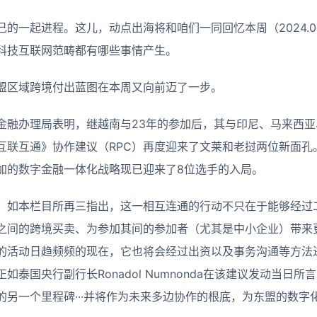
一起进程。这儿，动点出海将和咱们一同回忆本周（2024.04.01-
科技互联网范畴都有哪些事情产生。
盟区域跨境付出蓝图在本周又向前迈了一步。
金融办理局表明，继越南与23年的参加后，其与印尼、马来西亚
互联互通》协作建议（RPC）再度迎来了文莱和老挝两位新面孔
加的数字金融一体化战略现已迎来了8位选手的入局。
，如本栏目所再三指出，这一相互连通的行动不只在于能够经过
之间的跨境买卖、为参加其间的参加者（尤其是中小企业）带来
的活动日趋频频的现在，它也将会经过出资以及事务沟通等方法
如泰国央行副行长Ronadol Numnonda在该建议发动当日所
另一个里程碑···并将作为未来多边协作的根底，为东盟的数字