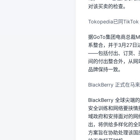
对该买卖的检查。
Tokopedia已同TikT
据GoTo集团电商总裁Mel
系整合，并于3月27日达成
——包括付出、订货、买卖
间的付出整合外，从网站主页
品牌保持一致。
BlackBerry 正
BlackBerry 全球
安全训练和网络要挟情
域政府和安排面对的网络
出，将供给多样化的全
方案旨在协助处理该国应