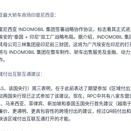
亚最大轿车商场印度尼西亚：
尼西亚 INDOMOBIL 集团签署战略协作协议，标志着其正式
安的“泰国 + 印尼”双工厂战略布局。据介绍，INDOMOBIL 
其母公司三林集团是印尼前三财团，这将为广汽埃安在印尼的打
与 INDOMOBIL 集团在整车制作、轿车出售服务及金融、动
作。
域付出互联互通建议：
AS，该国央行）周三表明，在于此前表达了期望参加《区域付出
老挝两国央行现已正式参加了该建议。现在，RPC中共有八家东
印尼、马来西亚、菲律宾、新加坡和泰国五国央行首先建议（越南于
廉价、更通明、更具包容性的跨境付出的建议，经过QR码付出
快该区域付出互联互通打开的才能。