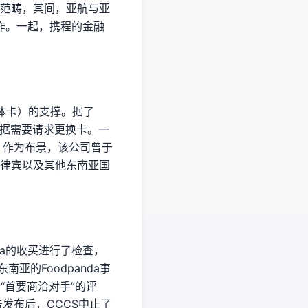
务范畴，其间，亚航与亚
作。一起，携程的金融
实体卡）的支撑。据了
前依据需要请求更换卡。一
影响。作为布景，该公司曾于
菲律宾以及其他东南亚国
nda的收买进行了检查，
南亚的Foodpanda事
与“首要商洽对手”的评
发布后，CCCS中止了