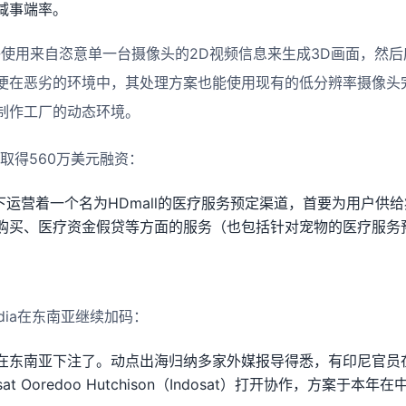
减事端率。
cs能够使用来自恣意单一台摄像头的2D视频信息来生成3D画面，然
便在恶劣的环境中，其处理方案也能使用现有的低分辨率摄像头
制作工厂的动态环境。
HD取得560万美元融资：
旗下运营着一个名为HDmall的医疗服务预定渠道，首要为用户供
购买、医疗资金假贷等方面的服务（也包括针对宠物的医疗服务
idia在东南亚继续加码：
东南亚下注了。动点出海归纳多家外媒报导得悉，有印尼官员在本
at Ooredoo Hutchison（Indosat）打开协作，方案于