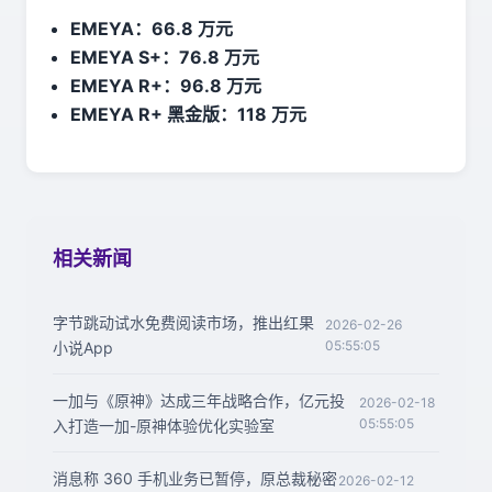
EMEYA：66.8 万元
EMEYA S+：76.8 万元
EMEYA R+：96.8 万元
EMEYA R+ 黑金版：118 万元
相关新闻
字节跳动试水免费阅读市场，推出红果
2026-02-26
05:55:05
小说App
一加与《原神》达成三年战略合作，亿元投
2026-02-18
05:55:05
入打造一加-原神体验优化实验室
消息称 360 手机业务已暂停，原总裁秘密
2026-02-12