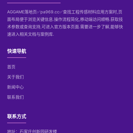
AGGAME落地页✅pa969.cc✅查找工程传感材料应用方案时,页
面布局便于浏览关键信息.操作流程简化,移动端访问顺畅.获取技
术参数或查询支持,可进入官方版本页面.需要进一步了解,能够快
速进入相关文档与案例库.
快速导航
首页
关于我们
新闻中心
联系我们
联系方式
地址：石家庄创新园研发楼