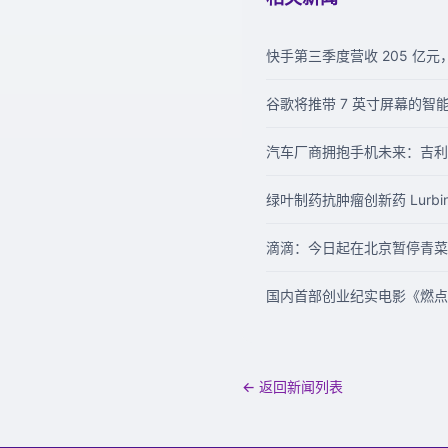
快手第三季度营收 205 亿元，
谷歌将推带 7 英寸屏幕的智
汽车厂商拥抱手机未来：吉利
绿叶制药抗肿瘤创新药 Lurbin
滴滴：今日起在北京暂停青菜
国内首部创业纪实电影《燃点
← 返回新闻列表