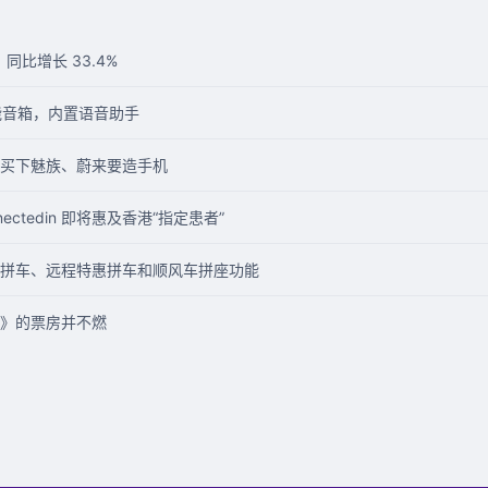
同比增长 33.4%
能音箱，内置语音助手
买下魅族、蔚来要造手机
ectedin 即将惠及香港“指定患者”
拼车、远程特惠拼车和顺风车拼座功能
》的票房并不燃