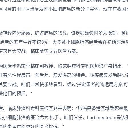
DA同意的用于医治复发性小细胞肺癌的新分子实体，现在在我国
级神经内分泌癌，约占肺癌的15%。该疾病确诊时多为晚期，预
癌患者的五年生存率仅3%。大多数小细胞肺癌患者会在初始医治
带来巨大应战，临床亟需立异医治方案。
物医治学系荣誉临床副教授、临床肿瘤科专科医师梁广泉指出：
具有恶性程度高、预后差、复发性高的特色。该疾病复发后缺少
首要应战。咱们非常快乐地看到，经过‘指定患者药物运用方案’
进他们的预后。”
席、临床肿瘤科专科医师区兆基表明：“肺癌是香港区域致死率最
细胞肺癌的医治尤为‘扎手’。咱们信任，Lurbinectedin
癌的患者供给更好的医治挑选。”