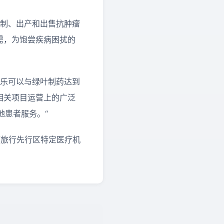
研制、出产和出售抗肿瘤
床急需，为饱尝疾病困扰的
”咱们很快乐可以与绿叶制药达到
们在相关项目运营上的广泛
地患者服务。“
医疗旅行先行区特定医疗机