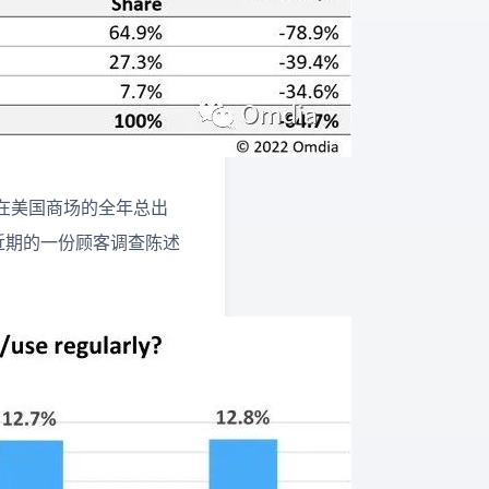
在美国商场的全年总出
a近期的一份顾客调查陈述