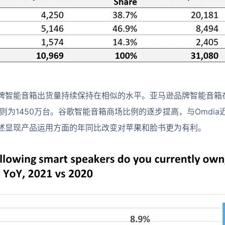
牌智能音箱出货量持续保持在相似的水平。亚马逊品牌智能音箱
歌则为1450万台。谷歌智能音箱商场比例的逐步提高，与Omdi
述显现产品运用方面的年同比改变对苹果和脸书更为有利。