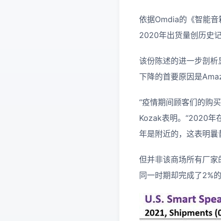
依据Omdia的《智能音箱
2020年出货量创历史
该份陈述的进一步剖析显
下降的首要原因是Amaz
“疫情期间顾客们的购买
Kozak表明。“202
年是附近的，这表明曩
但并非该商场所有厂家的
同一时期却完成了2%的