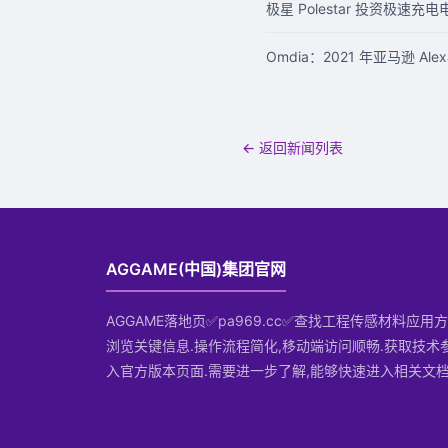
极星 Polestar 投资极速充电电
Omdia：2021 年亚马逊 
← 返回新闻列表
AGGAME(中国)集团官网
AGGAME落地页✅pa969.cc✅查找工程传感材料应用
浏览关键信息.操作流程简化,移动端访问顺畅.获取技术
入官方版本页面.需要进一步了解,能够快速进入相关文档