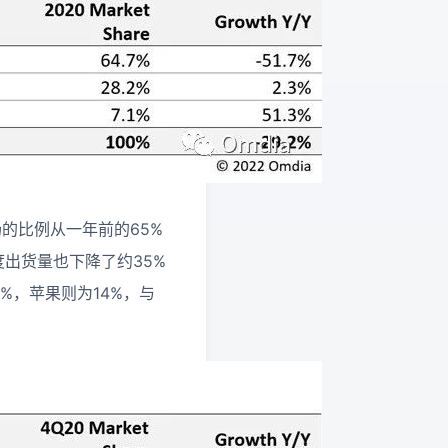
场的比例从一年前的65%
度出货量也下降了约35%
%，苹果则为14%，与