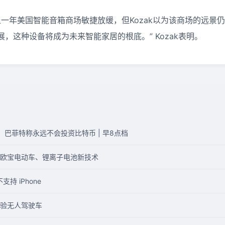
上一年美国智能音箱商场敏捷放缓，但Kozak以为该商场的远景
，这种设备将成为未来智能家居的根底。” Kozak表明。
讯，巴菲特称永远不会投资比特币 | 早8点档
欧宝电动车、锂离子电池新技术
支持 iPhone
验无人驾驶车