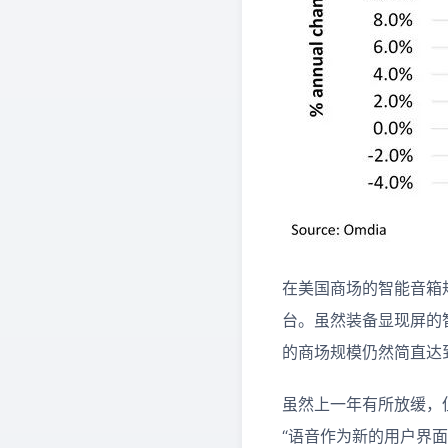
在美国商场的智能音箱规
台。虽然装备显现屏的智
的商场规模仍然简直达到
虽然上一年有所放缓，
“语音作为新的用户界面