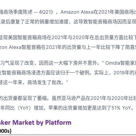
商场季度陈述 ─ 4Q21》，Amazon Alexa在2021年美国
记录后康复了正常的销量增加速度，这导致智能音箱商场因而呈现
现美国智能音箱商场在2021年与2020年在总出货量方面比较
on Alexa智能音箱在2021年的出货量与上一年比较下降了简直
习气呈现了改变，因而这一大幅下滑并不意外。” Omdia智能家居
0年在智能音箱商场浸透方面应该归于一个破例。实际上，2019年的
昔这一年来，商场发生了批改。”
出货量都呈现了萎缩。虽然亚马逊产品在2021年与2020年
年同比（YoY）增加，苹果的出货量增加更是达到了51% YoY。