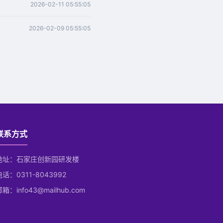
2026-02-11 05:55:05
2026-02-09 05:55:05
联系方式
地址：石家庄创新园研发楼
电话：0311-8043992
箱：info43@mailhub.com