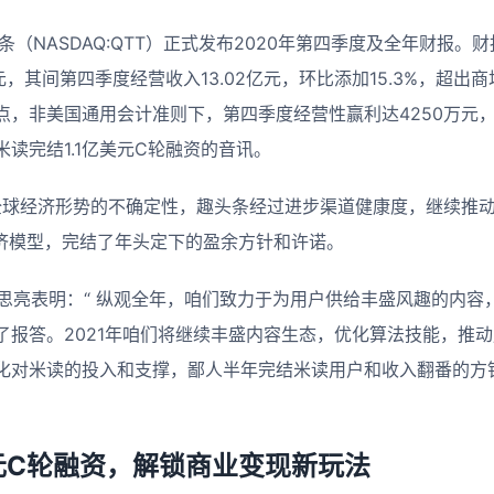
条（NASDAQ:QTT）正式发布2020年第四季度及全年财报。财
亿元，其间第四季度经营收入13.02亿元，环比添加15.3%，超出
点，非美国通用会计准则下，第四季度经营性赢利达4250万元
读完结1.1亿美元C轮融资的音讯。
和全球经济形势的不确定性，趣头条经过进步渠道健康度，继续推
经济模型，完结了年头定下的盈余方针和许诺。
谭思亮表明：“ 纵观全年，咱们致力于为用户供给丰盛风趣的内容
了报答。2021年咱们将继续丰盛内容生态，优化算法技能，推
化对米读的投入和支撑，鄙人半年完结米读用户和收入翻番的方
元
C
轮融资，解锁商业变现新玩法