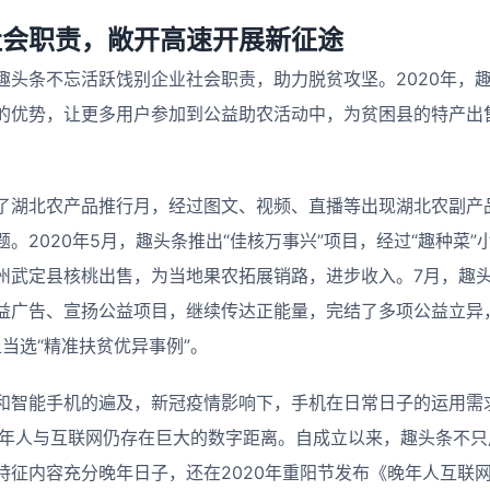
社会职责，敞开高速开展新征途
趣头条不忘活跃饯别企业社会职责，助力脱贫攻坚。2020年，趣
的优势，让更多用户参加到公益助农活动中，为贫困县的特产出
了湖北农产品推行月，经过图文、视频、直播等出现湖北农副产
。2020年5月，趣头条推出“佳核万事兴”项目，经过“趣种菜
州武定县核桃出售，为当地果农拓展销路，进步收入。7月，趣头
益广告、宣扬公益项目，继续传达正能量，完结了多项公益立异
上当选“精准扶贫优异事例”。
和智能手机的遍及，新冠疫情影响下，手机在日常日子的运用需
的晚年人与互联网仍存在巨大的数字距离。自成立以来，趣头条不
特征内容充分晚年日子，还在2020年重阳节发布《晚年人互联网