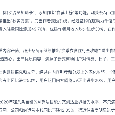
优化“流量加速卡”、添加作者“自荐上榜”等功能，趣头条App
推出“秋实方案”，完善作者鼓励系统，经过签约保底助力千位专业
作者入驻量同比添加49.76%，优质作者月收入均匀进步30%，
内容产值，趣头条App继续推出“换季衣食住行全攻略”“说出你
创造热心，出产优质内容，满意了新式商场用户对情感、日子、
能上也继续探究和立异，经过在内容引荐和分发上的深化攻坚，全
容占比环比进步50%，用户热门内容阅览UV环比进步20%，用
。
2020年趣头条自研的AI算法技能方案到达业界抢先水平，不只
图，公司归纳运营本钱同比下降12.05%，渠道健康度明显进