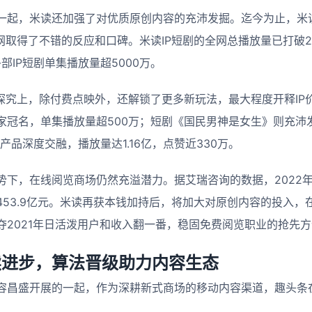
一起，米读还加强了对优质原创内容的充沛发掘。迄今为止，米
网取得了不错的反应和口碑。米读IP短剧的全网总播放量已打破20
部IP短剧单集播放量超5000万。
化探究上，除付费点映外，还解锁了更多新玩法，最大程度开释IP
家冠名，单集播放量超500万；短剧《国民男神是女生》则充沛
产品深度交融，播放量达1.16亿，点赞近330万。
势下，在线阅览商场仍然充溢潜力。据艾瑞咨询的数据，2022
53.9亿元。米读再获本钱加持后，将加大对原创内容的投入，在
夺2021年日活泼用户和收入翻一番，稳固免费阅览职业的抢先
续进步，算法晋级助力内容生态
容昌盛开展的一起，作为深耕新式商场的移动内容渠道，趣头条