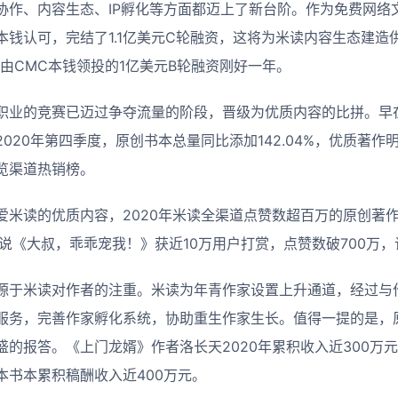
协作、内容生态、IP孵化等方面都迈上了新台阶。作为免费网络
本钱认可，完结了1.1亿美元C轮融资，这将为米读内容生态建造
结了由CMC本钱领投的1亿美元B轮融资刚好一年。
职业的竞赛已迈过争夺流量的阶段，晋级为优质内容的比拼。早在
020年第四季度，原创书本总量同比添加142.04%，优质著
览渠道热销榜。
爱米读的优质内容，2020年米读全渠道点赞数超百万的原创著作
说《大叔，乖乖宠我！》获近10万用户打赏，点赞数破700万，
源于米读对作者的注重。米读为年青作家设置上升通道，经过与
服务，完善作家孵化系统，协助重生作家生长。值得一提的是，
盛的报答。《上门龙婿》作者洛长天2020年累积收入近300万
本书本累积稿酬收入近400万元。