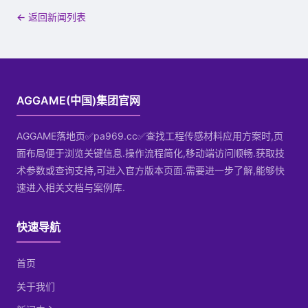
← 返回新闻列表
AGGAME(中国)集团官网
AGGAME落地页✅pa969.cc✅查找工程传感材料应用方案时,页
面布局便于浏览关键信息.操作流程简化,移动端访问顺畅.获取技
术参数或查询支持,可进入官方版本页面.需要进一步了解,能够快
速进入相关文档与案例库.
快速导航
首页
关于我们