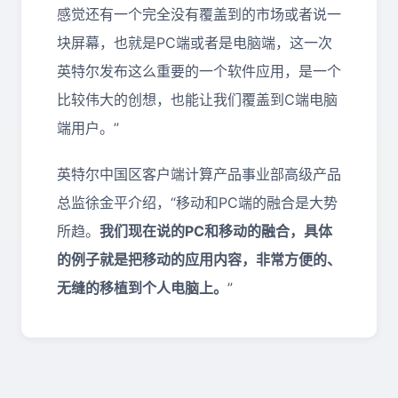
感觉还有一个完全没有覆盖到的市场或者说一
块屏幕，也就是PC端或者是电脑端，这一次
英特尔发布这么重要的一个软件应用，是一个
比较伟大的创想，也能让我们覆盖到C端电脑
端用户。”
英特尔中国区客户端计算产品事业部高级产品
总监徐金平介绍，“移动和PC端的融合是大势
所趋。
我们现在说的PC和移动的融合，具体
的例子就是把移动的应用内容，非常方便的、
无缝的移植到个人电脑上。
”