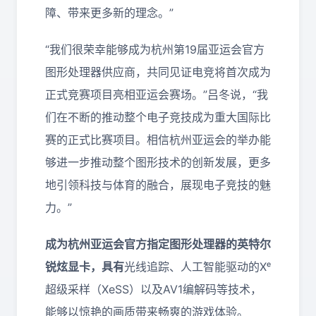
障、带来更多新的理念。”
“我们很荣幸能够成为杭州第19届亚运会官方
图形处理器供应商，共同见证电竞将首次成为
正式竞赛项目亮相亚运会赛场。”吕冬说，“我
们在不断的推动整个电子竞技成为重大国际比
赛的正式比赛项目。相信杭州亚运会的举办能
够进一步推动整个图形技术的创新发展，更多
地引领科技与体育的融合，展现电子竞技的魅
力。”
成为杭州亚运会官方指定图形处理器的英特尔
锐炫显卡，具有
光线追踪、人工智能驱动的Xᵉ
超级采样（XeSS）以及AV1编解码等技术，
能够以惊艳的画质带来畅爽的游戏体验。