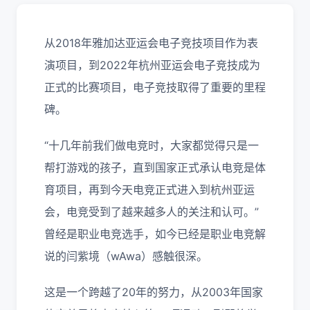
从2018年雅加达亚运会电子竞技项目作为表
演项目，到2022年杭州亚运会电子竞技成为
正式的比赛项目，电子竞技取得了重要的里程
碑。
“十几年前我们做电竞时，大家都觉得只是一
帮打游戏的孩子，直到国家正式承认电竞是体
育项目，再到今天电竞正式进入到杭州亚运
会，电竞受到了越来越多人的关注和认可。”
曾经是职业电竞选手，如今已经是职业电竞解
说的闫紫境（wAwa）感触很深。
这是一个跨越了20年的努力，从2003年国家