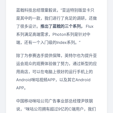
蓝戟科技总经理童毅说，“亚运特别版显卡只
是其中的一款，我们进行了充足的调研，还做
了很多设计。
推出了蓝戟的三个系列，
Flux
系列满足高端需求，Photon系列是针对中
端，还有一个入门级的Index系列。”
除了为参赛选手提供保障，英特尔也为提升亚
运会观众的观赛体验做了努力，通过新型的应
用商店，可以在电脑上很好的运行手机上的
Android咪咕视频APP，以及其它Android
APP。
中国移动咪咕公司广告事业部总经理尹铁钢
说，“咪咕公司拥有超过9亿的C端用户，我们