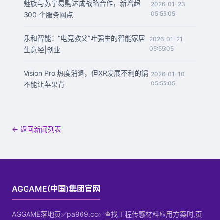
魅族与苏宁易购达成战略合作，新增超
2026-01-23
05:55:05
300 个服务网点
乐和智能：“电竞教父”叶强生的智能家居
2026-01-21
05:55:05
生意经|创业
Vision Pro 热度消退，但XR发展不利的锅
2026-01-10
05:55:05
不能让苹果背
← 返回新闻列表
AGGAME(中国)集团官网
AGGAME落地页✅pa969.cc✅查找工程传感材料应用方案时,页