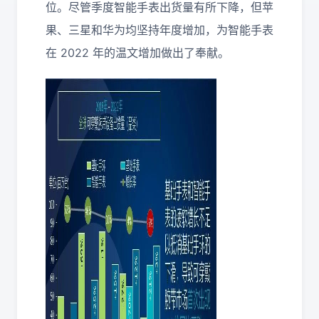
位。尽管季度智能手表出货量有所下降，但苹
果、三星和华为均坚持年度增加，为智能手表
在 2022 年的温文增加做出了奉献。