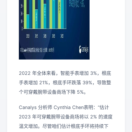
2022 年全体来看，智能手表增加 3%，根底
手表增加 21%，根底手环跌落 39%，导致整
个可穿戴腕带设备商场下降 5%。
Canalys 分析师 Cynthia Chen表明：“估计
2023 年可穿戴腕带设备商场将以 2% 的速度
温文增加。尽管咱们估计根底手环将持续下